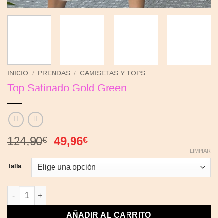
INICIO
/
PRENDAS
/
CAMISETAS Y TOPS
Top Satinado Gold Green
El
El
124,90
49,96
€
€
precio
precio
LIMPIAR
original
actual
Talla
era:
es:
124,90€.
49,96€.
Top Satinado Gold Green cantidad
AÑADIR AL CARRITO