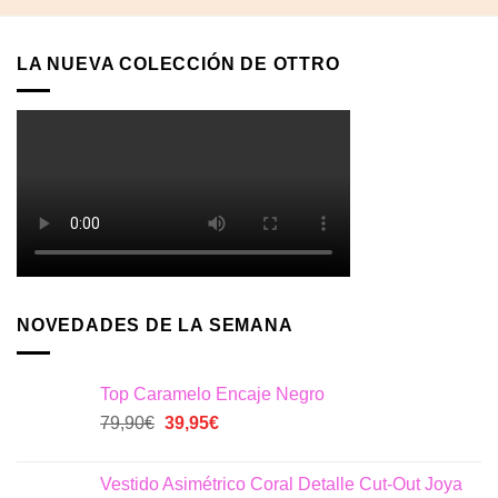
144,90€.
43,47€.
132,90€.
53,16€.
LA NUEVA COLECCIÓN DE OTTRO
NOVEDADES DE LA SEMANA
Top Caramelo Encaje Negro
El
El
79,90
€
39,95
€
precio
precio
original
actual
Vestido Asimétrico Coral Detalle Cut-Out Joya
era:
es: