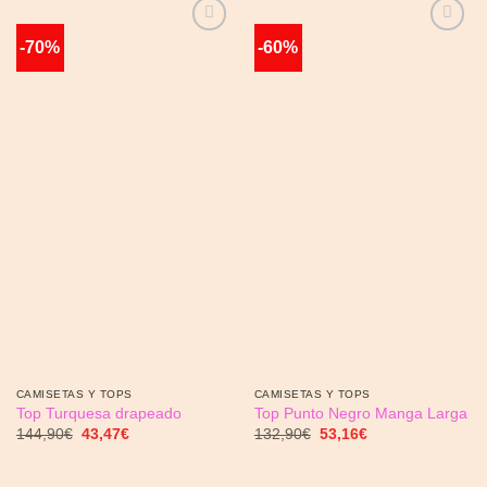
-70%
-60%
Añadir
Añadir
a la
a la
lista de
lista de
deseos
deseos
CAMISETAS Y TOPS
CAMISETAS Y TOPS
Top Turquesa drapeado
Top Punto Negro Manga Larga
El
El
El
El
144,90
€
43,47
€
132,90
€
53,16
€
precio
precio
precio
precio
original
actual
original
actual
era:
es:
era:
es: