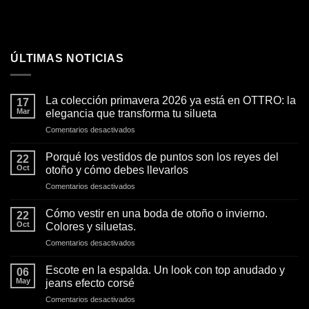
ÚLTIMAS NOTICIAS
La colección primavera 2026 ya está en OTTRO: la
17
Mar
elegancia que transforma tu silueta
en
Comentarios desactivados
La
colección
Porqué los vestidos de puntos son los reyes del
22
primavera
Oct
otoño y cómo debes llevarlos
2026
en
Comentarios desactivados
ya
Porqué
está
los
en
Cómo vestir en una boda de otoño o invierno.
22
vestidos
OTTRO:
Oct
Colores y siluetas.
de
la
en
Comentarios desactivados
puntos
elegancia
Cómo
son
que
vestir
los
Escote en la espalda. Un look con top anudado y
transforma
06
en
reyes
May
jeans efecto corsé
tu
una
del
silueta
en
Comentarios desactivados
boda
otoño