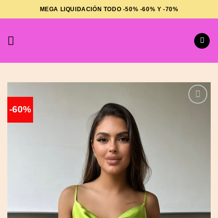
Saltar
MEGA LIQUIDACIÓN TODO -50% -60% Y -70%
al
contenido
-60%
Añadir
a la
lista de
deseos