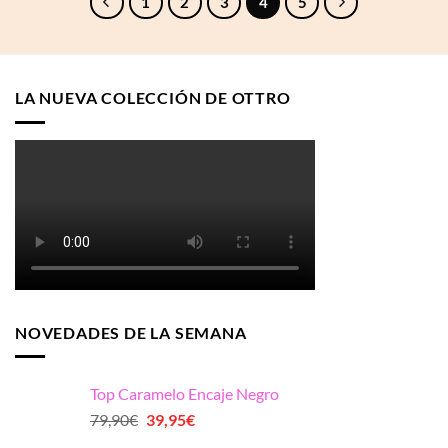
1
2
3
4
5
LA NUEVA COLECCIÓN DE OTTRO
NOVEDADES DE LA SEMANA
Top Caramelo Encaje Negro
El
El
79,90
€
39,95
€
precio
precio