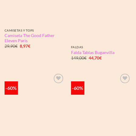
CAMISETAS Y TOPS
Camiseta The Good Father
Eleven Paris
El
El
29,90
€
8,97
€
FALDAS
precio
precio
Falda Tablas Buganvilla
original
actual
El
El
era:
es:
149,00
€
44,70
€
precio
precio
29,90€.
8,97€.
original
actual
era:
es:
149,00€.
44,70€.
-60%
-60%
Añadir
Añadir
a la
a la
lista de
lista de
deseos
deseos