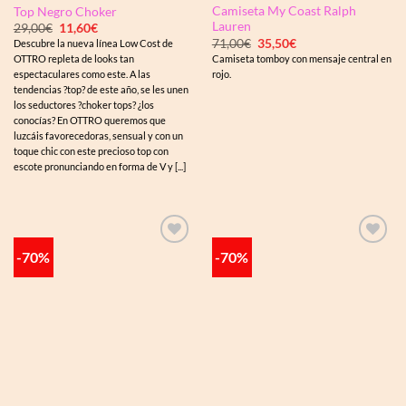
Camiseta My Coast Ralph
Top Negro Choker
Lauren
El
El
29,00
€
11,60
€
precio
precio
El
El
71,00
€
35,50
€
Descubre la nueva línea Low Cost de
original
actual
precio
precio
Camiseta tomboy con mensaje central en
OTTRO repleta de looks tan
era:
es:
original
actual
29,00€.
11,60€.
rojo.
espectaculares como este. A las
era:
es:
71,00€.
35,50€.
tendencias ?top? de este año, se les unen
los seductores ?choker tops? ¿los
conocías? En OTTRO queremos que
luzcáis favorecedoras, sensual y con un
toque chic con este precioso top con
escote pronunciando en forma de V y [...]
-70%
-70%
Añadir
Añadir
a la
a la
lista de
lista de
deseos
deseos