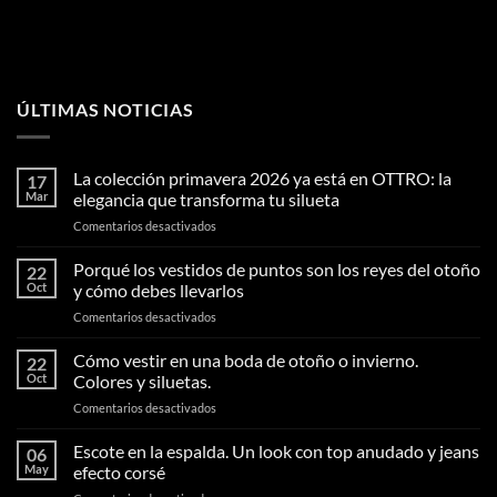
ÚLTIMAS NOTICIAS
La colección primavera 2026 ya está en OTTRO: la
17
Mar
elegancia que transforma tu silueta
en
Comentarios desactivados
La
colección
Porqué los vestidos de puntos son los reyes del otoño
22
primavera
Oct
y cómo debes llevarlos
2026
en
Comentarios desactivados
ya
Porqué
está
los
Cómo vestir en una boda de otoño o invierno.
en
22
vestidos
OTTRO:
Oct
Colores y siluetas.
de
la
en
Comentarios desactivados
puntos
elegancia
Cómo
son
que
vestir
Escote en la espalda. Un look con top anudado y jeans
los
06
transforma
en
reyes
May
efecto corsé
tu
una
del
silueta