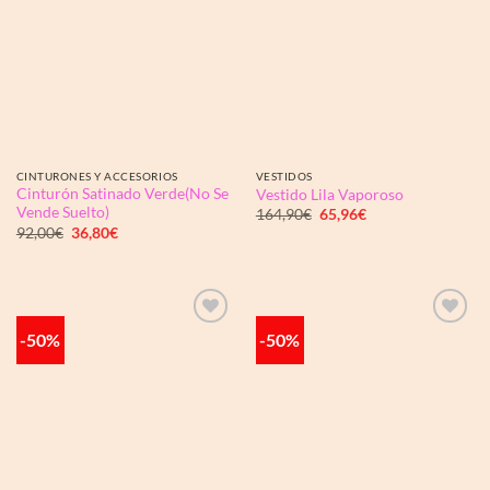
CINTURONES Y ACCESORIOS
VESTIDOS
Cinturón Satinado Verde(No Se
Vestido Lila Vaporoso
Vende Suelto)
El
El
164,90
€
65,96
€
precio
precio
El
El
92,00
€
36,80
€
original
actual
precio
precio
era:
es:
original
actual
164,90€.
65,96€.
era:
es:
92,00€.
36,80€.
-50%
-50%
Añadir
Añadir
a la
a la
lista de
lista de
deseos
deseos