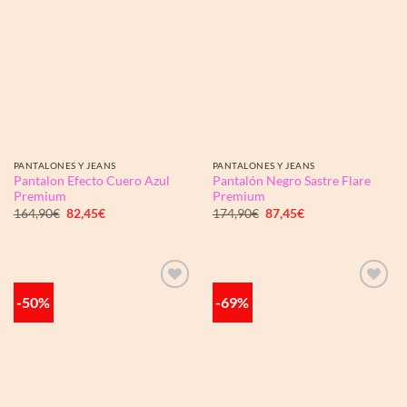
PANTALONES Y JEANS
PANTALONES Y JEANS
Pantalon Efecto Cuero Azul
Pantalón Negro Sastre Flare
Premium
Premium
El
El
El
El
164,90
€
82,45
€
174,90
€
87,45
€
precio
precio
precio
precio
original
actual
original
actual
era:
es:
era:
es:
164,90€.
82,45€.
174,90€.
87,45€.
-50%
-69%
Añadir
Añadir
a la
a la
lista de
lista de
deseos
deseos