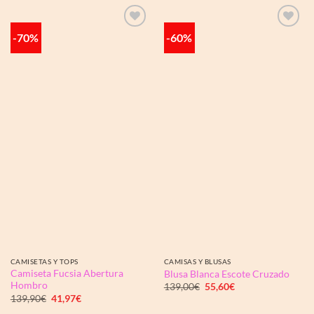
84,00€.
25,20€.
119,00€.
35,70€.
-70%
-60%
Añadir
Añadir
a la
a la
lista de
lista de
deseos
deseos
CAMISETAS Y TOPS
CAMISAS Y BLUSAS
Camiseta Fucsia Abertura
Blusa Blanca Escote Cruzado
Hombro
El
El
139,00
€
55,60
€
precio
precio
El
El
139,90
€
41,97
€
original
actual
precio
precio
era:
es: