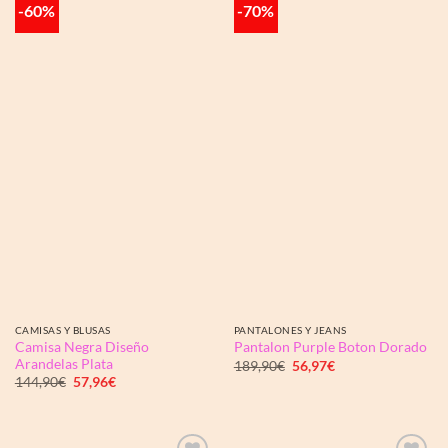
-60%
-70%
Añadir
Añadir
a la
a la
lista de
lista de
deseos
deseos
CAMISAS Y BLUSAS
PANTALONES Y JEANS
Camisa Negra Diseño
Pantalon Purple Boton Dorado
Arandelas Plata
El
El
189,90
€
56,97
€
precio
precio
El
El
144,90
€
57,96
€
original
actual
precio
precio
era:
es:
original
actual
189,90€.
56,97€.
era:
es:
144,90€.
57,96€.