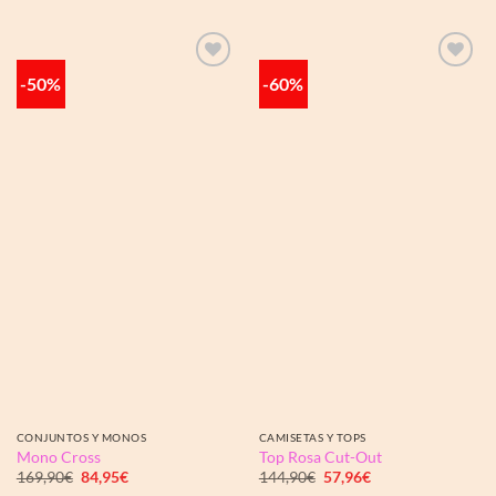
original
actual
139,00€.
55,60€.
era:
es:
139,90€.
41,97€.
-50%
-60%
Añadir
Añadir
a la
a la
lista de
lista de
deseos
deseos
CONJUNTOS Y MONOS
CAMISETAS Y TOPS
Mono Cross
Top Rosa Cut-Out
El
El
El
El
169,90
€
84,95
€
144,90
€
57,96
€
precio
precio
precio
precio