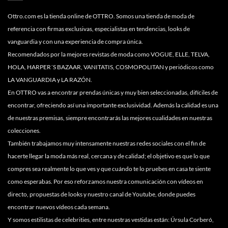
Ottro.com es la tienda online de OTTRO. Somos una tienda de moda de
referencia con firmas exclusivas, especialistas en tendencias, looks de
vanguardia y con una experiencia de compra única.
Recomendados por la mejores revistas de moda como VOGUE, ELLE, TELVA,
HOLA, HARPER´S BAZAAR, VANITATIS, COSMOPOLITAN y periódicos como
LA VANGUARDIA y LA RAZÓN.
En OTTRO vas a encontrar prendas únicas y muy bien seleccionadas, difíciles de
encontrar, ofreciendo así una importante exclusividad. Además la calidad es una
de nuestras premisas, siempre encontrarás las mejores cualidades en nuestras
colecciones.
También trabajamos muy intensamente nuestras redes sociales con el fin de
hacerte llegar la moda más real, cercana y de calidad; el objetivo es que lo que
compres sea realmente lo que ves y que cuándo te lo pruebes en casa te siente
como esperabas. Por eso reforzamos nuestra comunicación con vídeos en
directo, propuestas de looks y nuestro canal de Youtube, donde puedes
encontrar nuevos vídeos cada semana.
Y somos estilistas de celebrities, entre nuestras vestidas están: Úrsula Corberó,