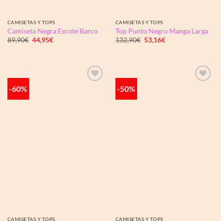
CAMISETAS Y TOPS
CAMISETAS Y TOPS
Camiseta Negra Escote Barco
Top Punto Negro Manga Larga
El
El
El
El
89,90
€
44,95
€
132,90
€
53,16
€
precio
precio
precio
precio
original
actual
original
actual
era:
es:
era:
es:
89,90€.
44,95€.
132,90€.
53,16€.
-60%
-50%
Añadir
Añadir
a la
a la
lista de
lista de
deseos
deseos
CAMISETAS Y TOPS
CAMISETAS Y TOPS