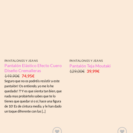
PANTALONES Y JEANS
PANTALONES Y JEANS
Pantalón Elástico Efecto Cuero
Pantalón Teja Moutaki
Diseño Cremalleras
El
El
129,00
€
39,99
€
precio
precio
El
El
149,90
€
74,95
€
original
actual
precio
precio
Seguro que no os podréis resistir a este
era:
es:
original
actual
129,00€.
39,99€.
pantalón! Os entiendo, yo me lo he
era:
es:
149,90€.
74,95€.
quedado! ?? Y es que sienta tan bien, que
nada mas probártelo sabes que te lo
tienes que quedar sí o sí, hace una figura
de 10! Es de cintura media, y le han dado
un toque diferente con las [...]