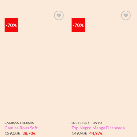
original
actual
original
actual
era:
es:
era:
es:
169,90€.
84,95€.
144,90€.
57,96€.
-70%
-70%
Añadir
Añadir
a la
a la
lista de
lista de
deseos
deseos
CAMISAS Y BLUSAS
SUETERES Y PUNTO
Camisa Rous Soft
Top Negro Manga Drapeada
El
El
El
El
129,00
€
38,70
€
149,90
€
44,97
€