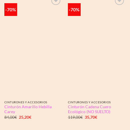
-70%
-70%
Añadir
Añadir
a la
a la
lista de
lista de
deseos
deseos
CINTURONES Y ACCESORIOS
CINTURONES Y ACCESORIOS
Cinturón Amarillo Hebilla
Cinturón Cadena Cuero
Carey
Ecológico (NO SUELTO)
El
El
El
El
84,00
€
25,20
€
119,00
€
35,70
€
precio
precio
precio
precio
original
actual
original
actual
era:
es:
era:
es: