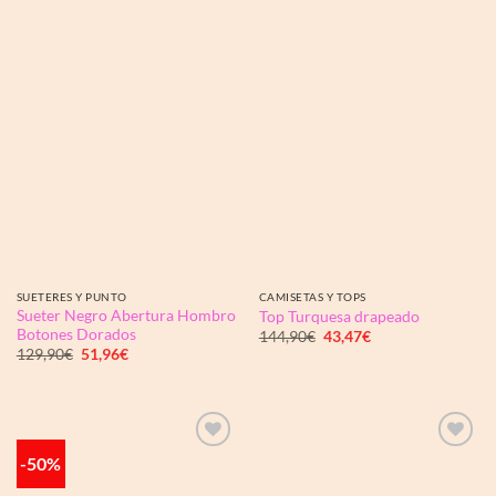
SUETERES Y PUNTO
CAMISETAS Y TOPS
Sueter Negro Abertura Hombro
Top Turquesa drapeado
Botones Dorados
El
El
144,90
€
43,47
€
precio
precio
El
El
129,90
€
51,96
€
original
actual
precio
precio
era:
es:
original
actual
144,90€.
43,47€.
era:
es:
129,90€.
51,96€.
-50%
Añadir
Añadir
a la
a la
lista de
lista de