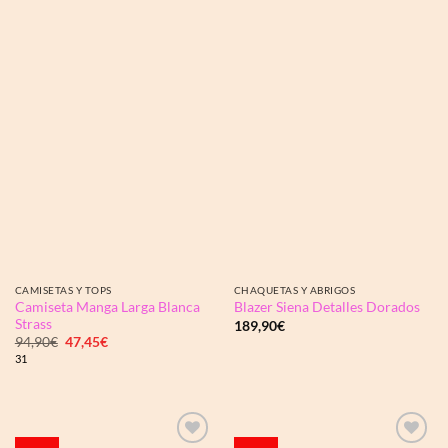
deseos
deseos
CAMISETAS Y TOPS
CHAQUETAS Y ABRIGOS
Camiseta Manga Larga Blanca
Blazer Siena Detalles Dorados
Strass
189,90
€
El
El
94,90
€
47,45
€
precio
precio
31
original
actual
era:
es:
94,90€.
47,45€.