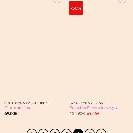
-50%
Añadir
Añadir
a la
a la
lista de
lista de
deseos
deseos
CINTURONES Y ACCESORIOS
PANTALONES Y JEANS
Cinturón Lima
Pantalón Encerado Negro
El
El
69,00
€
138,90
€
69,45
€
precio
precio
original
actual
era:
es:
138,90€.
69,45€.