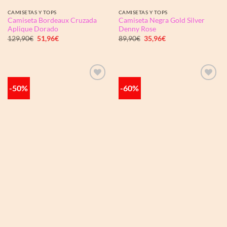
CAMISETAS Y TOPS
CAMISETAS Y TOPS
Camiseta Bordeaux Cruzada
Camiseta Negra Gold Silver
Aplique Dorado
Denny Rose
El
El
El
El
129,90
€
51,96
€
89,90
€
35,96
€
precio
precio
precio
precio
original
actual
original
actual
era:
es:
era:
es:
129,90€.
51,96€.
89,90€.
35,96€.
-50%
-60%
Añadir
Añadir
a la
a la
lista de
lista de
deseos
deseos