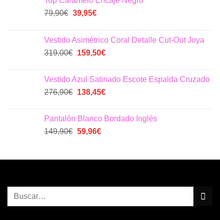
Top Caramelo Encaje Negro
El
El
79,90
€
39,95
€
precio
precio
original
actual
Vestido Asimétrico Coral Detalle Cut-Out Joya
era:
es:
El
El
319,00
€
159,50
€
79,90€.
39,95€.
precio
precio
original
actual
Vestido Azul Satinado Escote Espalda Cruzado
era:
es:
El
El
276,90
€
138,45
€
319,00€.
159,50€.
precio
precio
original
actual
Pantalón Blanco Bordado Inglés
era:
es:
El
El
149,90
€
59,96
€
276,90€.
138,45€.
precio
precio
original
actual
era:
es:
149,90€.
59,96€.