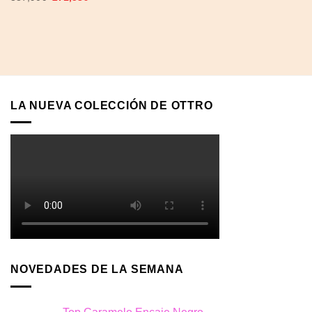
precio
precio
original
actual
era:
es:
387,90€.
271,53€.
LA NUEVA COLECCIÓN DE OTTRO
NOVEDADES DE LA SEMANA