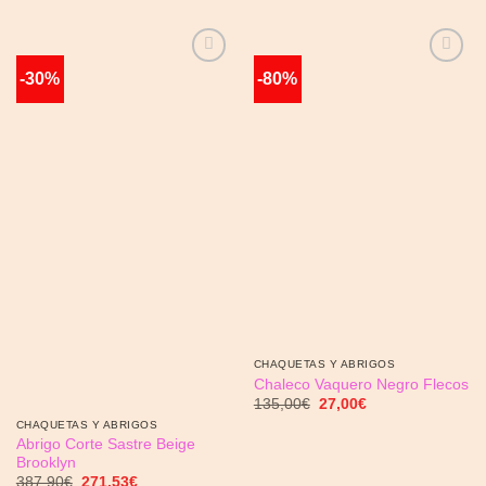
-30%
-80%
Añadir
Añadir
a la
a la
lista de
lista de
deseos
deseos
CHAQUETAS Y ABRIGOS
Chaleco Vaquero Negro Flecos
El
El
135,00
€
27,00
€
precio
precio
CHAQUETAS Y ABRIGOS
original
actual
Abrigo Corte Sastre Beige
era:
es:
135,00€.
27,00€.
Brooklyn
El
El
387,90
€
271,53
€