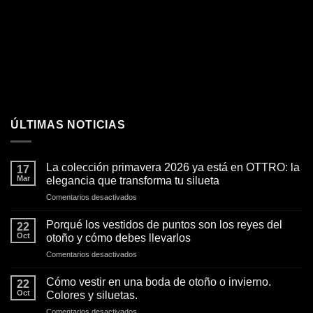
ÚLTIMAS NOTICIAS
La colección primavera 2026 ya está en OTTRO: la
17
Mar
elegancia que transforma tu silueta
en
Comentarios desactivados
La
colección
Porqué los vestidos de puntos son los reyes del
22
primavera
Oct
otoño y cómo debes llevarlos
2026
en
Comentarios desactivados
ya
Porqué
está
los
en
Cómo vestir en una boda de otoño o invierno.
22
vestidos
OTTRO:
Oct
Colores y siluetas.
de
la
en
Comentarios desactivados