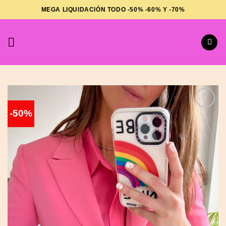
Saltar
MEGA LIQUIDACIÓN TODO -50% -60% Y -70%
al
contenido
-50%
Añadir
a la
lista de
deseos