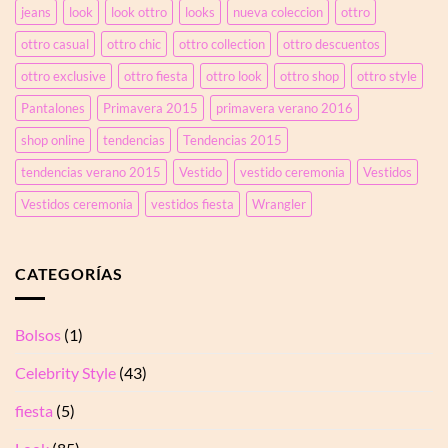
plisada
jeans
look
look ottro
looks
nueva coleccion
ottro
con
ottro casual
ottro chic
ottro collection
ottro descuentos
tul
transparente
ottro exclusive
ottro fiesta
ottro look
ottro shop
ottro style
y
pedrería
Pantalones
Primavera 2015
primavera verano 2016
shop online
tendencias
Tendencias 2015
tendencias verano 2015
Vestido
vestido ceremonia
Vestidos
Vestidos ceremonia
vestidos fiesta
Wrangler
CATEGORÍAS
Bolsos
(1)
Celebrity Style
(43)
fiesta
(5)