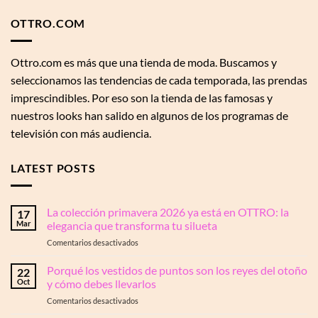
OTTRO.COM
Ottro.com es más que una tienda de moda. Buscamos y
seleccionamos las tendencias de cada temporada, las prendas
imprescindibles. Por eso son la tienda de las famosas y
nuestros looks han salido en algunos de los programas de
televisión con más audiencia.
LATEST POSTS
La colección primavera 2026 ya está en OTTRO: la
17
Mar
elegancia que transforma tu silueta
en
Comentarios desactivados
La
colección
Porqué los vestidos de puntos son los reyes del otoño
22
primavera
Oct
y cómo debes llevarlos
2026
en
Comentarios desactivados
ya
Porqué
está