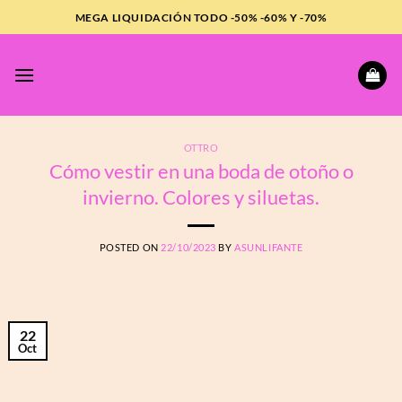
Saltar
MEGA LIQUIDACIÓN TODO -50% -60% Y -70%
al
contenido
OTTRO
Cómo vestir en una boda de otoño o
invierno. Colores y siluetas.
POSTED ON
22/10/2023
BY
ASUNLIFANTE
22
Oct