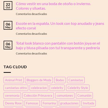
los
Cómo vestir en una boda de otoño o invierno.
en
22
vestidos
OTTRO:
Oct
Colores y siluetas.
de
la
en
Comentarios desactivados
puntos
elegancia
Cómo
son
que
vestir
Escote en la espalda. Un look con top anudado y jeans
los
06
transforma
en
reyes
May
efecto corsé
tu
una
del
silueta
en
Comentarios desactivados
boda
otoño
Escote
de
y
en
Total look blanco con pantalón con botón joya en el
otoño
06
cómo
la
o
May
bajo y blusa plisada con tul transparente y pedrería
debes
espalda.
invierno.
llevarlos
en
Comentarios desactivados
Un
Colores
Total
look
y
look
con
siluetas.
blanco
TAG CLOUD
top
con
anudado
pantalón
y
con
jeans
Animal Print
Bloggers de Moda
Bodas
Camisetas
botón
efecto
joya
corsé
camisetas ottro
celebracion
celebrity
Celebrity Style
en
el
ceremonia
Colección Primavera
comuniones
Comunión
bajo
y
Denny Rose
Famosas
Fornarina
graduaciones
Invitada
blusa