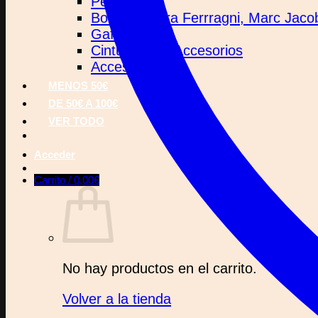
Pendientes
Bolsos Chiara Ferrragni, Marc Jac
Gafas de Sol
Cinturones y Accesorios
Accesorios
MENOS 50€
DE 50€ A 100€
VER TODO
Acceder
Carrito /
0,00
€
No hay productos en el carrito.
Volver a la tienda