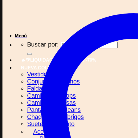
Menú
Buscar por:
🔥🌴LIQUIDACIÓN -50% -60% -70%
NUEVA COLECCIÓN
Vestidos
Conjuntos y Monos
Faldas
Camisetas y Tops
Camisas y Blusas
Pantalones y Jeans
Chaquetas y Abrigos
Sueteres y Punto
Accesorios