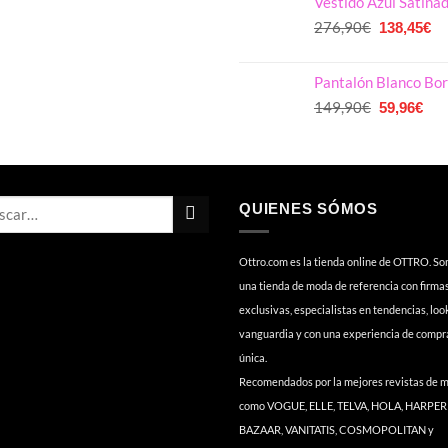
Vestido Azul Satina
era:
es
319,00€.
El
15
El
276,90
€
138,45
€
precio
pr
original
ac
Pantalón Blanco Bor
era:
es
276,90€.
El
El
13
149,90
€
59,96
€
precio
pre
original
act
era:
es:
149,90€.
59,
QUIENES SÓMOS
Ottro.com es la tienda online de OTTRO. S
una tienda de moda de referencia con firma
exclusivas, especialistas en tendencias, loo
vanguardia y con una experiencia de compr
única.
Recomendados por la mejores revistas de 
como VOGUE, ELLE, TELVA, HOLA, HARPER
BAZAAR, VANITATIS, COSMOPOLITAN y