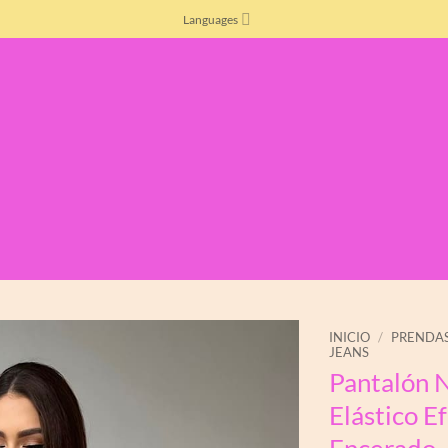
Languages
INICIO
/
PRENDA
JEANS
Pantalón 
Añadir
a la
Elástico E
lista
de