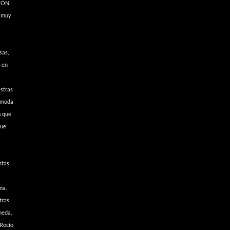
ZÓN.
y muy
sas,
s en
stras
a moda
s que
que
stas
na.
tras
neda,
 Rocío