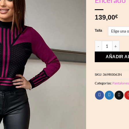
Encerado
deseos
139,00
€
Talla
Pantalón Negro E
AÑADIR A
SKU:
369R0063N
Categorías:
Pantalones