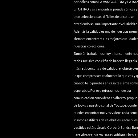
periódicos como LA VANGUARDIA y LA RA
En OTTRO vas a encontrar prendas únicas 
bien seleccionadas, difíciles de encontrar,
ofreciendo así una importante exclusividad.
Además la calidad es una de nuestras premi
siempre encontrarás las mejores cualidade
nuestras colecciones.
También trabajamos muy intensamente nue
redes sociales con el fin de hacerte llegar l
más real, cercana y de calidad; el objetivo e
lo que compres sea realmente lo que ves y 
cuándo te lo pruebes en casa te siente como
esperabas. Por eso reforzamos nuestra
comunicación con vídeos en directo, propue
de looks y nuestro canal de Youtube, donde
puedes encontrar nuevos vídeos cada sema
Y somos estilistas de celebrities, entre nues
vestidas están: Úrsula Corberó, Sandra Bar
Lara Álvarez, Marta Hazas, Adriana Ebenia,