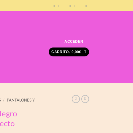
ACCEDER
CARRITO /
0,00
€
S
/
PANTALONES Y
Negro
fecto