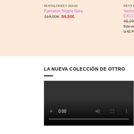
PANTALONES Y JEANS
PETIT 
Vesti
Pantalón Negro Gaia
EXCL
El
El
169,00
€
84,50
€
precio
precio
98,9
original
actual
Este ve
era:
es:
169,00€.
84,50€.
la 42. 
LA NUEVA COLECCIÓN DE OTTRO