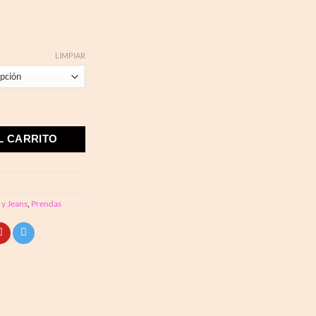
LIMPIAR
lástico Efecto Encerado cantidad
L CARRITO
 y Jeans
,
Prendas