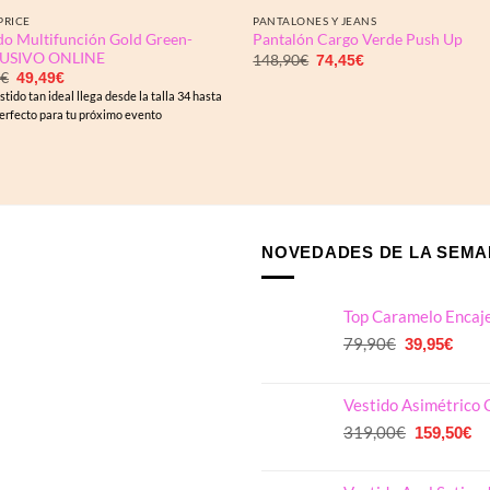
PRICE
PANTALONES Y JEANS
do Multifunción Gold Green-
Pantalón Cargo Verde Push Up
USIVO ONLINE
El
El
148,90
€
74,45
€
precio
precio
El
El
9
€
49,49
€
original
actual
precio
precio
stido tan ideal llega desde la talla 34 hasta
era:
es:
original
actual
148,90€.
74,45€.
Perfecto para tu próximo evento
era:
es:
98,99€.
49,49€.
NOVEDADES DE LA SEM
Top Caramelo Encaj
El
El
79,90
€
39,95
€
precio
preci
original
actua
Vestido Asimétrico 
era:
es:
79,90€.
39,9
El
El
319,00
€
159,50
€
precio
pr
original
ac