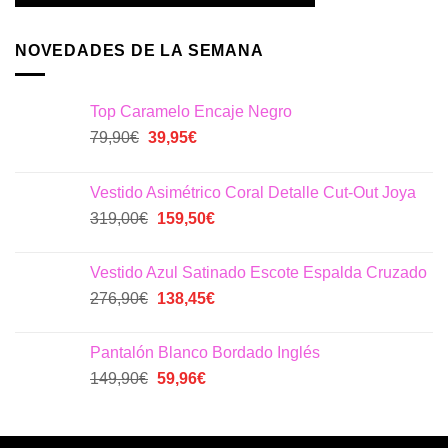
NOVEDADES DE LA SEMANA
Top Caramelo Encaje Negro
El
El
79,90
€
39,95
€
precio
precio
original
actual
Vestido Asimétrico Coral Detalle Cut-Out Joya
era:
es:
El
El
319,00
€
159,50
€
79,90€.
39,95€.
precio
precio
original
actual
Vestido Azul Satinado Escote Espalda Cruzado
era:
es:
El
El
276,90
€
138,45
€
319,00€.
159,50€.
precio
precio
original
actual
Pantalón Blanco Bordado Inglés
era:
es:
El
El
149,90
€
59,96
€
276,90€.
138,45€.
precio
precio
original
actual
era:
es: