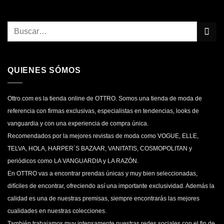
149,90€.
59,96€.
QUIENES SÓMOS
Ottro.com es la tienda online de OTTRO. Somos una tienda de moda de
referencia con firmas exclusivas, especialistas en tendencias, looks de
vanguardia y con una experiencia de compra única.
Recomendados por la mejores revistas de moda como VOGUE, ELLE,
TELVA, HOLA, HARPER´S BAZAAR, VANITATIS, COSMOPOLITAN y
periódicos como LA VANGUARDIA y LA RAZÓN.
En OTTRO vas a encontrar prendas únicas y muy bien seleccionadas,
difíciles de encontrar, ofreciendo así una importante exclusividad. Además la
calidad es una de nuestras premisas, siempre encontrarás las mejores
cualidades en nuestras colecciones.
También trabajamos muy intensamente nuestras redes sociales con el fin de