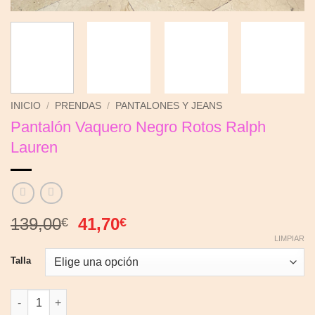
INICIO
/
PRENDAS
/
PANTALONES Y JEANS
Pantalón Vaquero Negro Rotos Ralph
Lauren
El
El
139,00
41,70
€
€
precio
precio
LIMPIAR
original
actual
Talla
era:
es:
139,00€.
41,70€.
Pantalón Vaquero Negro Rotos Ralph Lauren cantidad