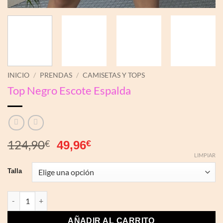
INICIO
/
PRENDAS
/
CAMISETAS Y TOPS
Top Negro Escote Espalda
124,90
El
El
€
49,96
€
precio
precio
LIMPIAR
original
actual
Talla
era:
es:
124,90€.
49,96€.
Top Negro Escote Espalda cantidad
AÑADIR AL CARRITO