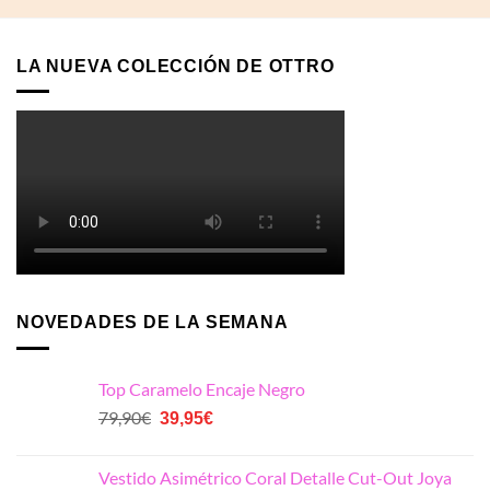
146,90€.
73,45€.
139,00€.
69,50€.
LA NUEVA COLECCIÓN DE OTTRO
NOVEDADES DE LA SEMANA
Top Caramelo Encaje Negro
El
El
79,90
€
39,95
€
precio
precio
original
actual
Vestido Asimétrico Coral Detalle Cut-Out Joya
era:
es: