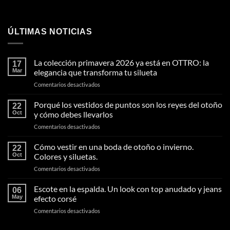
ÚLTIMAS NOTICIAS
La colección primavera 2026 ya está en OTTRO: la
17
Mar
elegancia que transforma tu silueta
en
Comentarios desactivados
La
colección
Porqué los vestidos de puntos son los reyes del otoño
22
primavera
Oct
y cómo debes llevarlos
2026
en
Comentarios desactivados
ya
Porqué
está
los
Cómo vestir en una boda de otoño o invierno.
en
22
vestidos
OTTRO:
Oct
Colores y siluetas.
de
la
en
Comentarios desactivados
puntos
elegancia
Cómo
son
que
vestir
Escote en la espalda. Un look con top anudado y jeans
los
transforma
06
en
reyes
May
efecto corsé
tu
una
del
silueta
en
Comentarios desactivados
boda
otoño
Escote
de
y
en
otoño