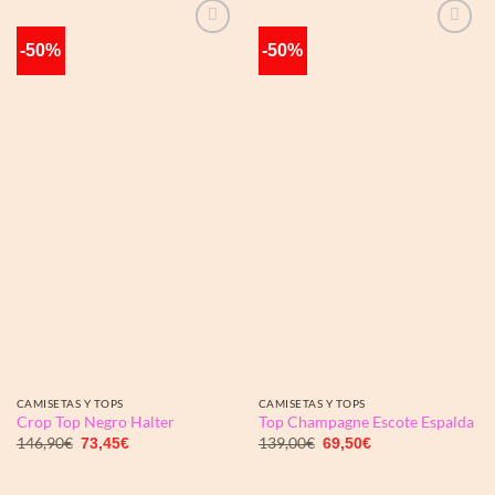
-50%
-50%
Añadir
Añadir
a la
a la
lista de
lista de
deseos
deseos
CAMISETAS Y TOPS
CAMISETAS Y TOPS
Crop Top Negro Halter
Top Champagne Escote Espalda
El
El
El
El
146,90
€
139,00
€
73,45
€
69,50
€
precio
precio
precio
precio
original
actual
original
actual
era:
es:
era:
es: