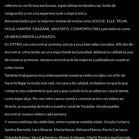
referencia con firmas exclusivas, especialistas en tendencias, looks de
vanguardia y con una experiencia de compra única.
Recomendados por la mejores revistas de moda como VOGUE, ELLE, TELVA,
HOLA, HARPER´S BAZAAR, VANITATIS, COSMOPOLITAN y periódicos como
LA VANGUARDIA y LA RAZÓN.
En OTTRO vas a encontrar prendas únicas y muy bien seleccionadas, difíciles de
encontrar, ofreciendo así una importante exclusividad. Además la calidad es una
de nuestras premisas, siempre encontrarás las mejores cualidades en nuestras
colecciones.
También trabajamos muy intensamente nuestras redes sociales con el fin de
hacerte llegar la moda más real, cercana y de calidad; el objetivo es que lo que
compres sea realmente lo que ves y que cuándo te lo pruebes en casa te siente
como esperabas. Por eso reforzamos nuestra comunicación con vídeos en
directo, propuestas de looks y nuestro canal de Youtube, donde puedes
encontrar nuevos vídeos cada semana.
Y somos estilistas de celebrities, entre nuestras vestidas están: Úrsula Corberó,
Sandra Barneda, Lara Álvarez, Marta Hazas, Adriana Ebenia, Rocío Carrasco,
Yolanda Ramos, Sara Carbonero, Alyson Eckmann, Marta Torné y muchas más..