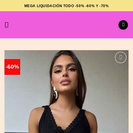
Saltar
MEGA LIQUIDACIÓN TODO -50% -60% Y -70%
al
contenido
-60%
Añadir
a la
lista
de
deseos