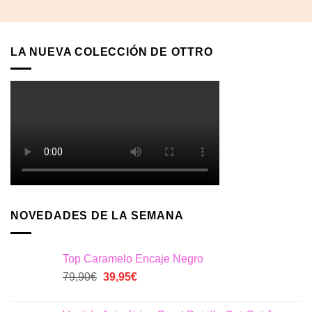
256,80€.
128,40€.
409,00€.
204,50€.
LA NUEVA COLECCIÓN DE OTTRO
NOVEDADES DE LA SEMANA
Top Caramelo Encaje Negro
El
El
79,90
€
39,95
€
precio
precio
original
actual