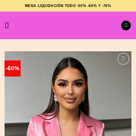
Saltar
MEGA LIQUIDACIÓN TODO -50% -60% Y -70%
al
contenido
-60%
Añadir
a la
lista de
deseos