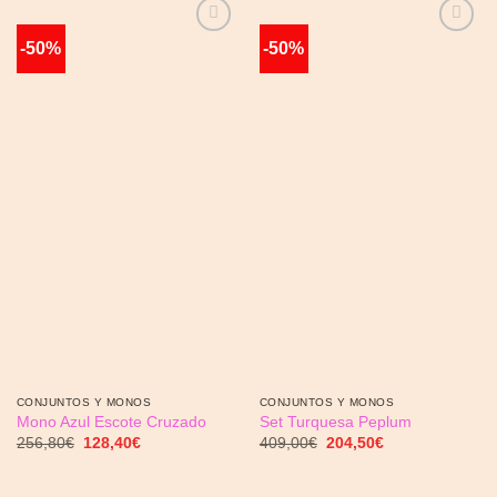
-50%
-50%
Añadir
Añadir
a la
a la
lista de
lista de
deseos
deseos
CONJUNTOS Y MONOS
CONJUNTOS Y MONOS
Mono Azul Escote Cruzado
Set Turquesa Peplum
El
El
El
El
256,80
€
128,40
€
409,00
€
204,50
€
precio
precio
precio
precio
original
actual
original
actual
era:
es:
era:
es: