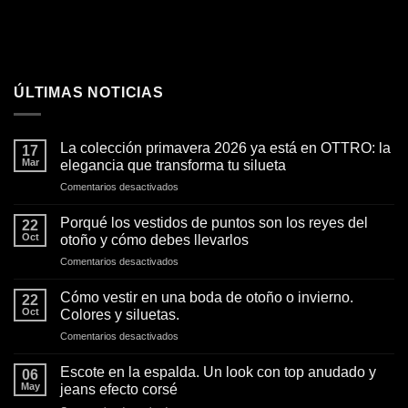
ÚLTIMAS NOTICIAS
La colección primavera 2026 ya está en OTTRO: la
17
Mar
elegancia que transforma tu silueta
en
Comentarios desactivados
La
colección
Porqué los vestidos de puntos son los reyes del
22
primavera
Oct
otoño y cómo debes llevarlos
2026
en
Comentarios desactivados
ya
Porqué
está
los
en
Cómo vestir en una boda de otoño o invierno.
22
vestidos
OTTRO:
Oct
Colores y siluetas.
de
la
en
Comentarios desactivados
puntos
elegancia
Cómo
son
que
vestir
los
Escote en la espalda. Un look con top anudado y
transforma
06
en
reyes
May
jeans efecto corsé
tu
una
del
silueta