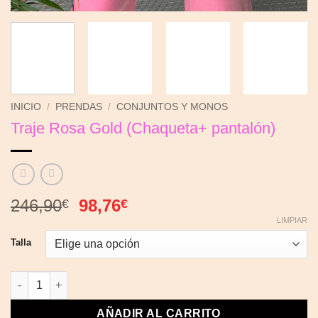
INICIO
/
PRENDAS
/
CONJUNTOS Y MONOS
Traje Rosa Gold (Chaqueta+ pantalón)
El
El
246,90
98,76
€
€
precio
precio
LIMPIAR
original
actual
Talla
era:
es:
246,90€.
98,76€.
Traje Rosa Gold (Chaqueta+ pantalón) cantidad
AÑADIR AL CARRITO