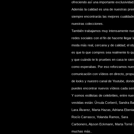
ofreciendo así una importante exclusividad
Además la calidad es una de nuestras pre
siempre encontrarás las mejores cualidad
nuestras colecciones.
También trabajamos muy intensamente nu
redes sociales con el fin de hacerte llegar l
moda más real, cercana y de calidad; el obj
es que lo que compres sea realmente lo q
y que cuándo te lo pruebes en casa te sien
como esperabas. Por eso reforzamos nues
comunicación con vídeos en directo, prop
de looks y nuestro canal de Youtube, dond
puedes encontrar nuevos vídeos cada se
Y somos estilistas de celebrities, entre nue
vestidas están: Úrsula Corberó, Sandra B
Lara Álvarez, Marta Hazas, Adriana Ebenia
Rocío Carrasco, Yolanda Ramos, Sara
Carbonero, Alyson Eckmann, Marta Torné 
muchas más..