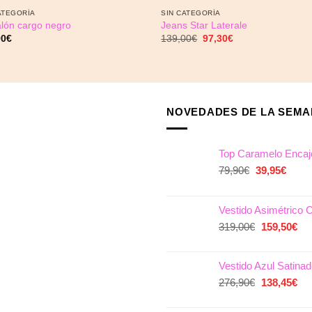
ATEGORÍA
SIN CATEGORÍA
lón cargo negro
Jeans Star Laterale
El
El
90
€
139,00
€
97,30
€
precio
precio
original
actual
era:
es:
139,00€.
97,30€.
NOVEDADES DE LA SEM
Top Caramelo Encaj
El
El
79,90
€
39,95
€
precio
preci
original
actua
Vestido Asimétrico C
era:
es:
79,90€.
39,95
El
El
319,00
€
159,50
€
precio
pre
original
act
Vestido Azul Satina
era:
es:
319,00€.
El
159
El
276,90
€
138,45
€
precio
pre
original
act