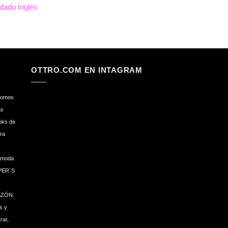
dado Inglés
,45€.
io
al
6€.
OTTRO.COM EN INTAGRAM
 Somos
as
ooks de
ra
e moda
PER´S
AZÓN.
s y
rar,