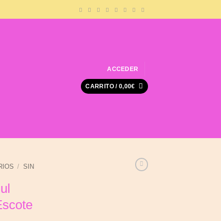
ACCEDER
CARRITO /
0,00
€
RIOS
/
SIN
ul
Escote