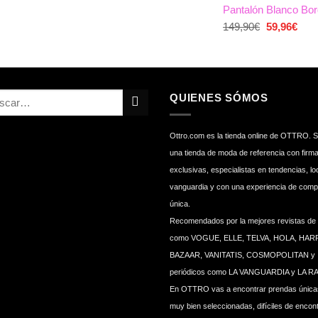
Pantalón Blanco Bor
era:
es:
276,90€.
El
El
138
149,90
€
59,96
€
precio
prec
original
actu
era:
es:
149,90€.
59,9
QUIENES SÓMOS
Ottro.com es la tienda online de OTTRO.
una tienda de moda de referencia con firm
exclusivas, especialistas en tendencias, l
vanguardia y con una experiencia de comp
única.
Recomendados por la mejores revistas d
como VOGUE, ELLE, TELVA, HOLA, HAR
BAZAAR, VANITATIS, COSMOPOLITAN y
periódicos como LA VANGUARDIA y LA R
En OTTRO vas a encontrar prendas única
muy bien seleccionadas, difíciles de encont