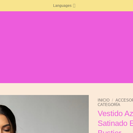
Languages
INICIO
/
ACCESO
CATEGORÍA
Vestido Az
Añadir
a la
Satinado 
lista de
deseos