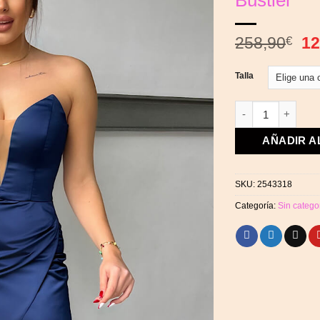
Bustier
El
258,90
€
12
pr
or
Talla
er
25
Vestido Azul Sati
AÑADIR A
SKU:
2543318
Categoría:
Sin catego