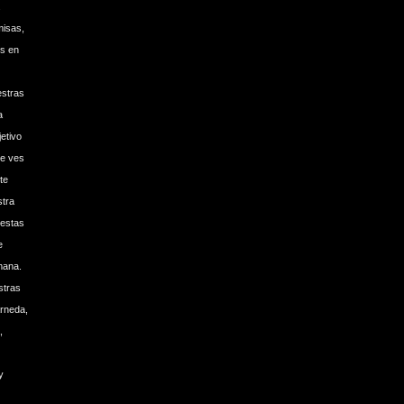
.
misas,
es en
estras
a
etivo
ue ves
te
tra
uestas
e
mana.
stras
arneda,
,
y