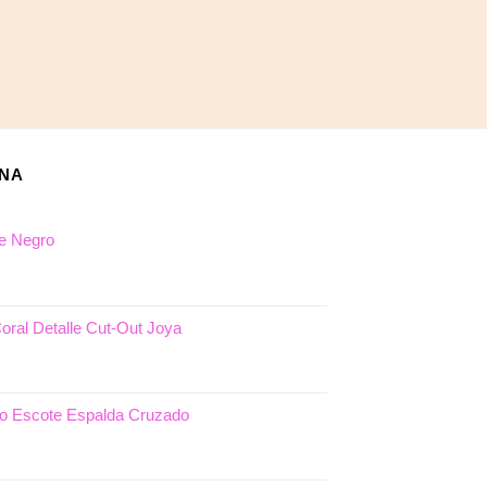
ANA
e Negro
o
l
oral Detalle Cut-Out Joya
€.
cio
ual
do Escote Espalda Cruzado
,50€.
cio
ual