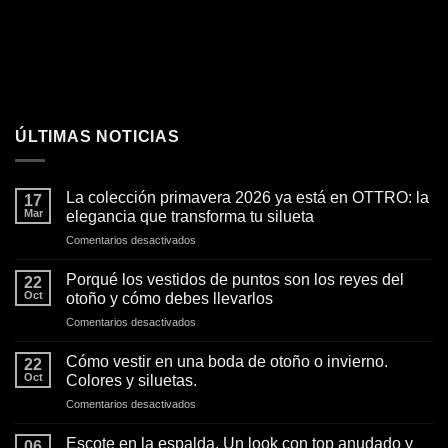
ÚLTIMAS NOTICIAS
La colección primavera 2026 ya está en OTTRO: la
17
Mar
elegancia que transforma tu silueta
en
Comentarios desactivados
La
colección
Porqué los vestidos de puntos son los reyes del
22
primavera
Oct
otoño y cómo debes llevarlos
2026
en
Comentarios desactivados
ya
Porqué
está
los
en
Cómo vestir en una boda de otoño o invierno.
22
vestidos
OTTRO:
Oct
Colores y siluetas.
de
la
en
Comentarios desactivados
puntos
elegancia
Cómo
son
que
vestir
los
Escote en la espalda. Un look con top anudado y
transforma
06