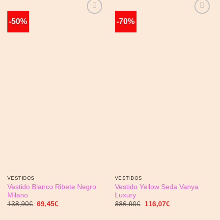
-50%
-70%
Añadir
Añadir
a la
a la
lista de
lista de
deseos
deseos
VESTIDOS
VESTIDOS
Vestido Blanco Ribete Negro
Vestido Yellow Seda Vanya
Milano
Luxury
El
El
El
El
138,90
€
69,45
€
386,90
€
116,07
€
precio
precio
precio
precio
original
actual
original
actual