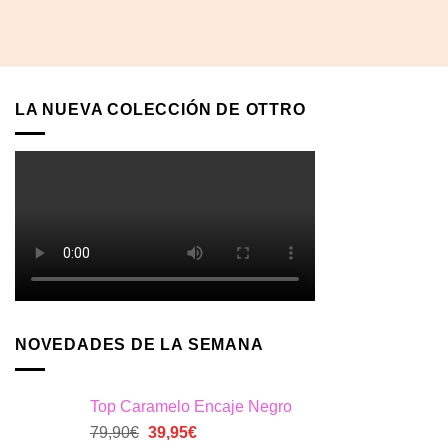
era:
es:
era:
es:
138,90€.
69,45€.
386,90€.
116,07€.
LA NUEVA COLECCIÓN DE OTTRO
NOVEDADES DE LA SEMANA
Top Caramelo Encaje Negro
El
El
79,90
€
39,95
€