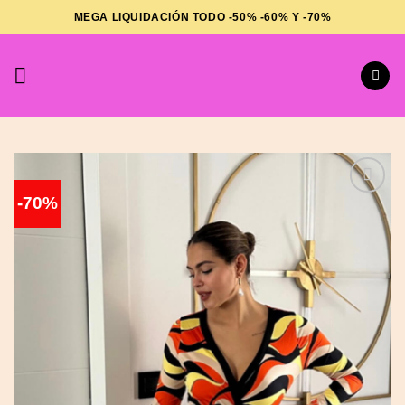
Saltar
MEGA LIQUIDACIÓN TODO -50% -60% Y -70%
al
contenido
-70%
Añadir
a la
lista de
deseos