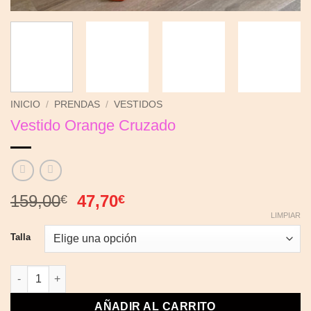
INICIO
/
PRENDAS
/
VESTIDOS
Vestido Orange Cruzado
El
El
159,00
47,70
€
€
precio
precio
LIMPIAR
original
actual
Talla
era:
es:
159,00€.
47,70€.
Vestido Orange Cruzado cantidad
AÑADIR AL CARRITO