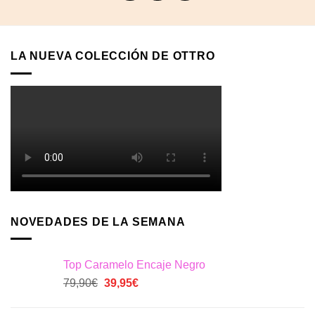
LA NUEVA COLECCIÓN DE OTTRO
NOVEDADES DE LA SEMANA
Top Caramelo Encaje Negro
El
El
79,90
€
39,95
€
precio
precio
original
actual