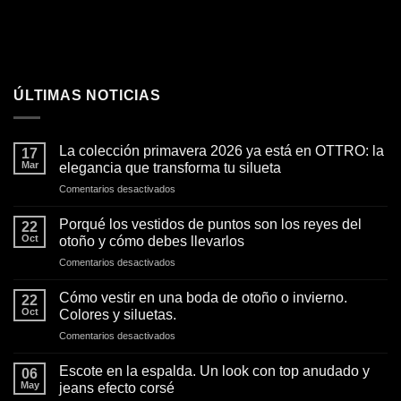
ÚLTIMAS NOTICIAS
La colección primavera 2026 ya está en OTTRO: la
17
Mar
elegancia que transforma tu silueta
en
Comentarios desactivados
La
colección
Porqué los vestidos de puntos son los reyes del
22
primavera
Oct
otoño y cómo debes llevarlos
2026
en
Comentarios desactivados
ya
Porqué
está
los
en
Cómo vestir en una boda de otoño o invierno.
22
vestidos
OTTRO:
Oct
Colores y siluetas.
de
la
en
Comentarios desactivados
puntos
elegancia
Cómo
son
que
vestir
los
Escote en la espalda. Un look con top anudado y
transforma
06
en
reyes
May
jeans efecto corsé
tu
una
del
silueta