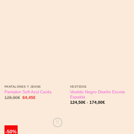
deseos
deseos
PANTALONES Y JEANS
VESTIDOS
Vestido Negro Diseño Escote
Pantalon Soft Azul Caída
Espalda
El
El
128,90
€
64,45
€
precio
precio
Rango
124,50
€
-
174,00
€
original
actual
de
era:
es:
precios:
128,90€.
64,45€.
desde
124,50€
hasta
174,00€
-50%
Añadir