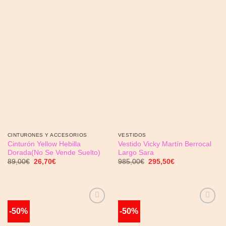
CINTURONES Y ACCESORIOS
VESTIDOS
Cinturón Yellow Hebilla
Vestido Vicky Martín Berrocal
Dorada(No Se Vende Suelto)
Largo Sara
El
El
El
El
89,00
€
26,70
€
985,00
€
295,50
€
precio
precio
precio
precio
original
actual
original
actual
era:
es:
era:
es:
89,00€.
26,70€.
985,00€.
295,50€.
-50%
-50%
Añadir
Añadir
a la
a la
lista de
lista de