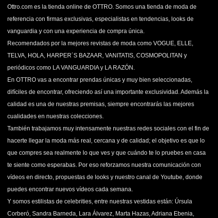
Ottro.com es la tienda online de OTTRO. Somos una tienda de moda de
referencia con firmas exclusivas, especialistas en tendencias, looks de
vanguardia y con una experiencia de compra única.
Recomendados por la mejores revistas de moda como VOGUE, ELLE,
TELVA, HOLA, HARPER´S BAZAAR, VANITATIS, COSMOPOLITAN y
periódicos como LA VANGUARDIA y LA RAZÓN.
En OTTRO vas a encontrar prendas únicas y muy bien seleccionadas,
difíciles de encontrar, ofreciendo así una importante exclusividad. Además la
calidad es una de nuestras premisas, siempre encontrarás las mejores
cualidades en nuestras colecciones.
También trabajamos muy intensamente nuestras redes sociales con el fin de
hacerte llegar la moda más real, cercana y de calidad; el objetivo es que lo
que compres sea realmente lo que ves y que cuándo te lo pruebes en casa
te siente como esperabas. Por eso reforzamos nuestra comunicación con
vídeos en directo, propuestas de looks y nuestro canal de Youtube, donde
puedes encontrar nuevos vídeos cada semana.
Y somos estilistas de celebrities, entre nuestras vestidas están: Úrsula
Corberó, Sandra Barneda, Lara Álvarez, Marta Hazas, Adriana Ebenia,