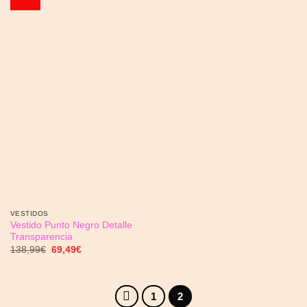
a la
lista de
deseos
VESTIDOS
Vestido Punto Negro Detalle
Transparencia
El
El
138,99
€
69,49
€
precio
precio
original
actual
era:
es:
138,99€.
69,49€.
1
2