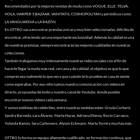
Recomendados por la mejores revistas de moda como VOGUE, ELLE, TELVA,
HOLA, HARPER´S BAZAAR, VANITATIS, COSMOPOLITAN y periódicos como
LA VANGUARDIA y LA RAZÓN.
En OTTRO vas a encontrar prendas únicas y muy bien seleccionadas, difíciles de
encontrar, ofreciendo así una importante exclusividad. Además la calidad es una
de nuestras premisas, siempre encontrarás las mejores cualidades en nuestras
colecciones.
También trabajamos muy intensamente nuestras redes sociales con el fin de
hacerte llegar la moda más real, cercana y de calidad; el objetivo es que lo que
compres sea realmente lo que ves y que cuándo te lo pruebes en casa te siente
como esperabas. Por eso reforzamos nuestra comunicación con vídeos en
directo, propuestas de looks y nuestro canal de Youtube, donde puedes
encontrar nuevos vídeos cada semana.
Y somos estilistas de celebrities, entre nuestras vestidas están: Úrsula Corberó,
Sandra Barneda, Lara Álvarez, Marta Hazas, Adriana Ebenia, Rocío Carrasco,
Yolanda Ramos, Sara Carbonero, Alyson Eckmann, Marta Torné y muchas más..
OTTRO lo forma un equipo altamente cualificado, en formación continua, que