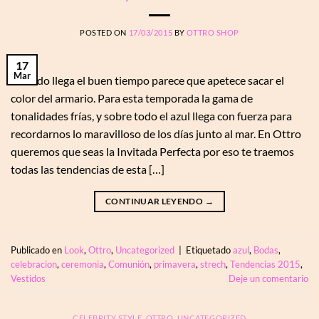
POSTED ON
17/03/2015
BY
OTTRO SHOP
17
Mar
Cuando llega el buen tiempo parece que apetece sacar el
color del armario. Para esta temporada la gama de
tonalidades frías, y sobre todo el azul llega con fuerza para
recordarnos lo maravilloso de los días junto al mar. En Ottro
queremos que seas la Invitada Perfecta por eso te traemos
todas las tendencias de esta […]
CONTINUAR LEYENDO
→
Publicado en
Look
,
Ottro
,
Uncategorized
|
Etiquetado
azul
,
Bodas
,
celebracion
,
ceremonia
,
Comunión
,
primavera
,
strech
,
Tendencias 2015
,
Vestidos
Deje un comentario
CELEBRITY STYLE
,
OTTRO
,
UNCATEGORIZED