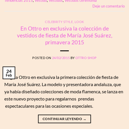
Tendencias 2015
,
Vestido
,
Vestidos
,
Vestidos ceremonia
Deje un comentario
CELEBRITY STYLE
,
LOOK
En Ottro en exclusiva la colección de
vestidos de fiesta de María José Suárez,
primavera 2015
POSTED ON
24/02/2015
BY
OTTRO SHOP
24
Feb
Llega a Ottro en exclusiva la primera colección de fiesta de
María José Suárez. La modelo y presentadora andaluza, que
ya había diseñado colecciones de moda flamenca, se lanza en
este nuevo proyecto para regalarnos prendas
espectaculares para las ocasiones especiales.
CONTINUAR LEYENDO
→