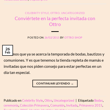
CELEBRITY STYLE
,
OTTRO
,
UNCATEGORIZED
Conviértete en la perfecta invitada con
Ottro
POSTED ON
26/02/2015
BY
OTTRO SHOP
26
Feb
Sabemos que ya se acerca la temporada de bodas, bautizos y
comuniones. Y es que tenemos la tienda repleta de mamás e
invitadas que nos piden consejo para estar perfectas en un
día tan especial.
CONTINUAR LEYENDO
→
Publicado en
Celebrity Style
,
Ottro
,
Uncategorized
|
Etiquetado
Bodas
,
ceremonia
,
Colección Primavera
,
Comunión
,
Invitada
,
Primavera 2015
,