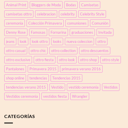
con
jeans
Animal Print
Bloggers de Moda
Bodas
Camisetas
botón
efecto
joya
corsé
camisetas ottro
celebracion
celebrity
Celebrity Style
en
el
ceremonia
Colección Primavera
comuniones
Comunión
bajo
y
Denny Rose
Famosas
Fornarina
graduaciones
Invitada
blusa
plisada
jeans
look
look ottro
looks
nueva coleccion
ottro
con
ottro casual
ottro chic
ottro collection
ottro descuentos
tul
transparente
ottro exclusive
ottro fiesta
ottro look
ottro shop
ottro style
y
pedrería
Pantalones
Primavera 2015
primavera verano 2016
shop online
tendencias
Tendencias 2015
tendencias verano 2015
Vestido
vestido ceremonia
Vestidos
Vestidos ceremonia
vestidos fiesta
Wrangler
CATEGORÍAS