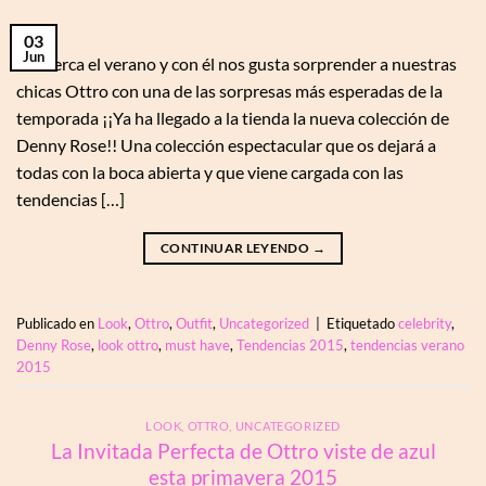
03
Jun
Se acerca el verano y con él nos gusta sorprender a nuestras
chicas Ottro con una de las sorpresas más esperadas de la
temporada ¡¡Ya ha llegado a la tienda la nueva colección de
Denny Rose!! Una colección espectacular que os dejará a
todas con la boca abierta y que viene cargada con las
tendencias […]
CONTINUAR LEYENDO
→
Publicado en
Look
,
Ottro
,
Outfit
,
Uncategorized
|
Etiquetado
celebrity
,
Denny Rose
,
look ottro
,
must have
,
Tendencias 2015
,
tendencias verano
2015
LOOK
,
OTTRO
,
UNCATEGORIZED
La Invitada Perfecta de Ottro viste de azul
esta primavera 2015