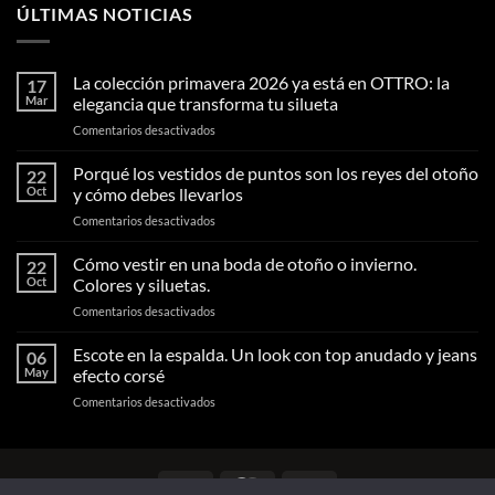
ÚLTIMAS NOTICIAS
La colección primavera 2026 ya está en OTTRO: la
17
Mar
elegancia que transforma tu silueta
en
Comentarios desactivados
La
colección
Porqué los vestidos de puntos son los reyes del otoño
22
primavera
Oct
y cómo debes llevarlos
2026
en
Comentarios desactivados
ya
Porqué
está
los
Cómo vestir en una boda de otoño o invierno.
en
22
vestidos
OTTRO:
Oct
Colores y siluetas.
de
la
en
Comentarios desactivados
puntos
elegancia
Cómo
son
que
vestir
Escote en la espalda. Un look con top anudado y jeans
los
06
transforma
en
reyes
May
efecto corsé
tu
una
del
silueta
en
Comentarios desactivados
boda
otoño
Escote
de
y
en
otoño
cómo
la
o
debes
espalda.
invierno.
llevarlos
Visa
MasterCard
Visa
Un