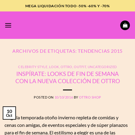
Saltar
MEGA LIQUIDACIÓN TODO -50% -60% Y -70%
al
contenido
ARCHIVOS DE ETIQUETAS:
TENDENCIAS 2015
CELEBRITY STYLE
,
LOOK
,
OTTRO
,
OUTFIT
,
UNCATEGORIZED
INSPÍRATE: LOOKS DE FIN DE SEMANA
CON LA NUEVA COLECCIÓN DE OTTRO
POSTED ON
10/10/2016
BY
OTTRO SHOP
10
Oct
Llega la temporada otoño invierno repleta de comidas y
cenas con amigas, de eventos especiales y de súper planazos
para el fin de semana. El estilismo a elegir es una de las