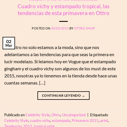
Cuadro vichy y estampado tropical, las
tendencias de esta primavera en Ottro
POSTED ON
02/03/2015
BY
OTTRO SHOP
02
Mar
En Ottro no solo estamos a la moda, sino que nos
adelantamos a las tendencias para que seas la primera en
lucir modelazo. Si leíamos hoy en Vogue que el estampado
gingham y el cuadro vichy son algunos de los must de este
2015, nosotras ya lo tenemos en la tienda desde hace unas
cuantas semanas. […]
CONTINUAR LEYENDO
→
Publicado en
Celebrity Style
,
Ottro
,
Uncategorized
|
Etiquetado
Celebrity Style
,
cuadro vichy
,
estampado
,
Primavera 2015
,
print
,
Tendencias 2015
,
tropical print