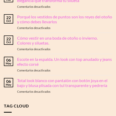
elegancia que transforma tu silueta
en
Comentarios desactivados
La
colección
Porqué los vestidos de puntos son los reyes del otoño
22
primavera
Oct
y cómo debes llevarlos
2026
en
Comentarios desactivados
ya
Porqué
está
los
Cómo vestir en una boda de otoño o invierno.
en
22
vestidos
OTTRO:
Oct
Colores y siluetas.
de
la
en
Comentarios desactivados
puntos
elegancia
Cómo
son
que
vestir
Escote en la espalda. Un look con top anudado y jeans
los
06
transforma
en
reyes
May
efecto corsé
tu
una
del
silueta
en
Comentarios desactivados
boda
otoño
Escote
de
y
en
Total look blanco con pantalón con botón joya en el
otoño
06
cómo
la
o
May
bajo y blusa plisada con tul transparente y pedrería
debes
espalda.
invierno.
llevarlos
en
Comentarios desactivados
Un
Colores
Total
look
y
look
con
siluetas.
blanco
TAG CLOUD
top
con
anudado
pantalón
y