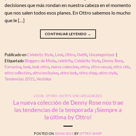
decisiones que más rondan en nuestra cabeza en el momento
que nos salen todos esos planes. En Ottro sabemos lo mucho
que le […]
CONTINUAR LEYENDO
→
Publicado en
Celebrity Style
,
Look
,
Ottro
,
Outfit
,
Uncategorized
|
Etiquetado
Bloggers de Moda
,
celebrity
,
Celebrity Style
,
Denny Rose
,
Fornarina
,
look
,
look ottro
,
nueva coleccion
,
ottro
,
ottro casual
,
ottro chic
,
ottro collection
,
ottro exclusive
,
ottro look
,
ottro shop
,
ottro style
,
Tendencias 2015
,
Vestidos
LOOK
,
OTTRO
,
OUTFIT
,
UNCATEGORIZED
La nueva colección de Denny Rose nos trae
las tendencias de la temporada ¡Siempre a
la última by Ottro!
POSTED ON
03/06/2015
BY
OTTRO SHOP