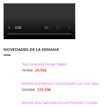
NOVEDADES DE LA SEMANA
Top Caramelo Encaje Negro
El
El
79,90
€
39,95
€
precio
precio
original
actual
Vestido Asimétrico Coral Detalle Cut-Out Joya
era:
es:
El
El
319,00
€
159,50
€
79,90€.
39,95€.
precio
precio
original
actual
Vestido Azul Satinado Escote Espalda Cruzado
era:
es: