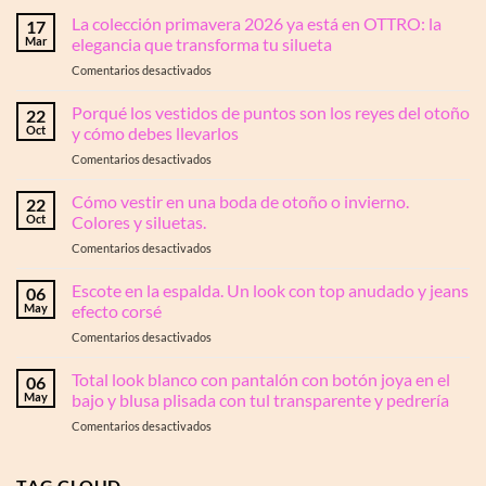
La colección primavera 2026 ya está en OTTRO: la
17
Mar
elegancia que transforma tu silueta
en
Comentarios desactivados
La
colección
Porqué los vestidos de puntos son los reyes del otoño
22
primavera
Oct
y cómo debes llevarlos
2026
en
Comentarios desactivados
ya
Porqué
está
los
Cómo vestir en una boda de otoño o invierno.
en
22
vestidos
OTTRO:
Oct
Colores y siluetas.
de
la
en
Comentarios desactivados
puntos
elegancia
Cómo
son
que
vestir
Escote en la espalda. Un look con top anudado y jeans
los
06
transforma
en
reyes
May
efecto corsé
tu
una
del
silueta
en
Comentarios desactivados
boda
otoño
Escote
de
y
en
Total look blanco con pantalón con botón joya en el
otoño
06
cómo
la
o
May
bajo y blusa plisada con tul transparente y pedrería
debes
espalda.
invierno.
llevarlos
en
Comentarios desactivados
Un
Colores
Total
look
y
look
con
siluetas.
blanco
TAG CLOUD
top