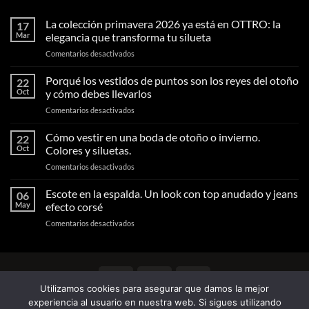
La colección primavera 2026 ya está en OTTRO: la
17
Mar
elegancia que transforma tu silueta
en
Comentarios desactivados
La
colección
Porqué los vestidos de puntos son los reyes del otoño
22
primavera
Oct
y cómo debes llevarlos
2026
en
Comentarios desactivados
ya
Porqué
está
los
Cómo vestir en una boda de otoño o invierno.
en
22
vestidos
OTTRO:
Oct
Colores y siluetas.
de
la
en
Comentarios desactivados
puntos
elegancia
Cómo
son
que
vestir
Escote en la espalda. Un look con top anudado y jeans
los
06
transforma
en
reyes
May
efecto corsé
tu
una
del
silueta
en
Comentarios desactivados
boda
otoño
Escote
de
y
en
otoño
cómo
la
o
debes
espalda.
invierno.
llevarlos
Visa
MasterCard
Visa
Un
Colores
Utilizamos cookies para asegurar que damos la mejor
Electron
look
y
BLOG
CONTACTO
AVISO LEGAL
FAQS
experiencia al usuario en nuestra web. Si sigues utilizando
con
siluetas.