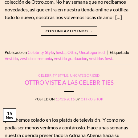
colección de Ottro.com. No hay semana que no recibamos
novedades, así que entra en nuestra tienda online y cotillea
todo lo nuevo, nosotras nos volvemos locas de amor […]
CONTINUAR LEYENDO
→
Publicado en
Celebrity Style
,
fiesta
,
Ottro
,
Uncategorized
|
Etiquetado
Vestido
,
vestido ceremonia
,
vestido graduación
,
vestidos fiesta
CELEBRITY STYLE
,
UNCATEGORIZED
OTTRO VISTE A LAS CELEBRITIES
POSTED ON
15/11/2016
BY
OTTRO SHOP
15
Nov
¡Nos hemos colado en los platós de televisión! Y como no
podía ser menos venimos a contároslo. Hace unas semanas
nuestra querida presentadora Adriana Abenia hacía su