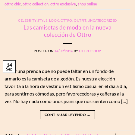
ottro chic
,
ottro collection
,
ottro exclusive
,
shop online
CELEBRITY STYLE
,
LOOK
,
OTTRO
,
OUTFIT
,
UNCATEGORIZED
Las camisetas de moda en la nueva
colección de Ottro
POSTED ON
14/09/2016
BY
OTTRO SHOP
14
Sep
Si hay una prenda que no puede faltar en un fondo de
armario es la camiseta de algodón. Es nuestra elección
favorita a la hora de vestir un estilismo casual en el día a día,
para sentirnos cómodas, pero favorecedoras y cañeras a la
vez. No hay nada como unos jeans que nos sienten como […]
CONTINUAR LEYENDO
→