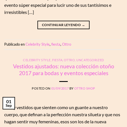
evento súper especial para lucir uno de sus tantísimos e
irresistibles […]
CONTINUAR LEYENDO
→
Publicado en
Celebrity Style
,
fiesta
,
Ottro
CELEBRITY STYLE
,
FIESTA
,
OTTRO
,
UNCATEGORIZED
Vestidos ajustados: nueva colección otoño
2017 para bodas y eventos especiales
POSTED ON
01/09/2017
BY
OTTRO SHOP
01
Sep
Si hay vestidos que sienten como un guante a nuestro
cuerpo, que definan a la perfección nuestra silueta y que nos
hagan sentir muy femeninas, esos son los de la nueva