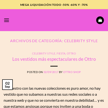
Saltar
MEGA LIQUIDACIÓN TODO -50% -60% Y -70%
al
contenido
ARCHIVOS DE CATEGORÍA:
CELEBRITY STYLE
CELEBRITY STYLE
,
FIESTA
,
OTTRO
Los vestidos más espectaculares de Ottro
POSTED ON
02/09/2017
BY
OTTRO SHOP
02
Sep
Lo nuestro con las nuevas colecciones es puro amor, no hay
vestido que no subamos a nuestras sus redes sociales o a
nuestra web y que no se convierta en nuestra debilidad… y es
que estamos ansiosas porque nos inviten a una boda o