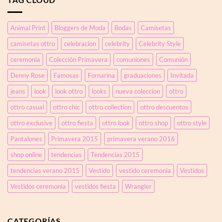
con
anudado
pantalón
y
con
jeans
Animal Print
Bloggers de Moda
Bodas
Camisetas
botón
efecto
joya
corsé
camisetas ottro
celebracion
celebrity
Celebrity Style
en
el
ceremonia
Colección Primavera
comuniones
Comunión
bajo
y
Denny Rose
Famosas
Fornarina
graduaciones
Invitada
blusa
plisada
jeans
look
look ottro
looks
nueva coleccion
ottro
con
ottro casual
ottro chic
ottro collection
ottro descuentos
tul
transparente
ottro exclusive
ottro fiesta
ottro look
ottro shop
ottro style
y
pedrería
Pantalones
Primavera 2015
primavera verano 2016
shop online
tendencias
Tendencias 2015
tendencias verano 2015
Vestido
vestido ceremonia
Vestidos
Vestidos ceremonia
vestidos fiesta
Wrangler
CATEGORÍAS