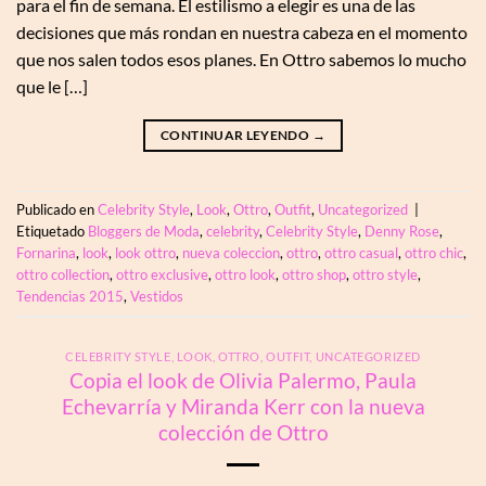
para el fin de semana. El estilismo a elegir es una de las
decisiones que más rondan en nuestra cabeza en el momento
que nos salen todos esos planes. En Ottro sabemos lo mucho
que le […]
CONTINUAR LEYENDO
→
Publicado en
Celebrity Style
,
Look
,
Ottro
,
Outfit
,
Uncategorized
|
Etiquetado
Bloggers de Moda
,
celebrity
,
Celebrity Style
,
Denny Rose
,
Fornarina
,
look
,
look ottro
,
nueva coleccion
,
ottro
,
ottro casual
,
ottro chic
,
ottro collection
,
ottro exclusive
,
ottro look
,
ottro shop
,
ottro style
,
Tendencias 2015
,
Vestidos
CELEBRITY STYLE
,
LOOK
,
OTTRO
,
OUTFIT
,
UNCATEGORIZED
Copia el look de Olivia Palermo, Paula
Echevarría y Miranda Kerr con la nueva
colección de Ottro