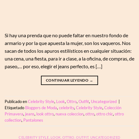
Si hay una prenda que no puede faltar en nuestro fondo de
armario y por la que apuesta la mujer, son los vaqueros. Nos
sacan de todos los apuros estilísticos en cualquier situación:
una cena, una fiesta, para ir a clase, a la oficina, de compras, de
paseo,… por eso, elegir el jeans perfecto, es […]
CONTINUAR LEYENDO
→
Publicado en
Celebrity Style
,
Look
,
Ottro
,
Outfit
,
Uncategorized
|
Etiquetado
Bloggers de Moda
,
celebrity
,
Celebrity Style
,
Colección
Primavera
,
jeans
,
look ottro
,
nueva coleccion
,
ottro
,
ottro chic
,
ottro
collection
,
Pantalones
CELEBRITY STYLE
,
LOOK
,
OTTRO
,
OUTFIT
,
UNCATEGORIZED