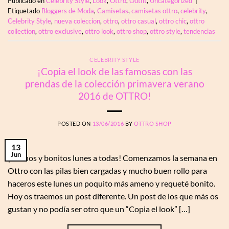
Publicado en
Celebrity Style
,
Look
,
Ottro
,
Outfit
,
Uncategorized
|
Etiquetado
Bloggers de Moda
,
Camisetas
,
camisetas ottro
,
celebrity
,
Celebrity Style
,
nueva coleccion
,
ottro
,
ottro casual
,
ottro chic
,
ottro
collection
,
ottro exclusive
,
ottro look
,
ottro shop
,
ottro style
,
tendencias
CELEBRITY STYLE
¡Copia el look de las famosas con las
prendas de la colección primavera verano
2016 de OTTRO!
POSTED ON
13/06/2016
BY
OTTRO SHOP
13
Jun
¡Buenos y bonitos lunes a todas! Comenzamos la semana en
Ottro con las pilas bien cargadas y mucho buen rollo para
haceros este lunes un poquito más ameno y requeté bonito.
Hoy os traemos un post diferente. Un post de los que más os
gustan y no podía ser otro que un “Copia el look” […]