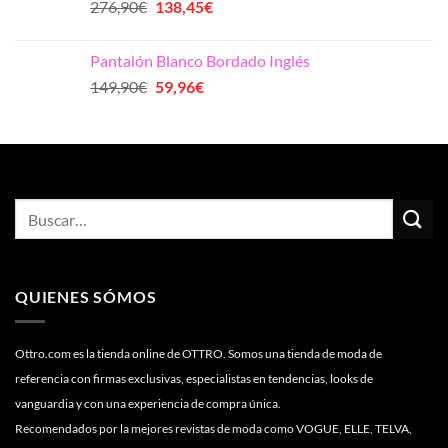
El
El
276,90
€
138,45
€
319,00€.
159,50€.
precio
precio
original
actual
Pantalón Blanco Bordado Inglés
era:
es:
El
El
149,90
€
59,96
€
276,90€.
138,45€.
precio
precio
original
actual
era:
es:
149,90€.
59,96€.
QUIENES SÓMOS
Ottro.com es la tienda online de OTTRO. Somos una tienda de moda de
referencia con firmas exclusivas, especialistas en tendencias, looks de
vanguardia y con una experiencia de compra única.
Recomendados por la mejores revistas de moda como VOGUE, ELLE, TELVA,