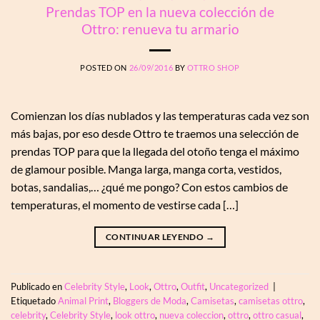
Prendas TOP en la nueva colección de
Ottro: renueva tu armario
POSTED ON
26/09/2016
BY
OTTRO SHOP
Comienzan los días nublados y las temperaturas cada vez son
más bajas, por eso desde Ottro te traemos una selección de
prendas TOP para que la llegada del otoño tenga el máximo
de glamour posible. Manga larga, manga corta, vestidos,
botas, sandalias,… ¿qué me pongo? Con estos cambios de
temperaturas, el momento de vestirse cada […]
CONTINUAR LEYENDO
→
Publicado en
Celebrity Style
,
Look
,
Ottro
,
Outfit
,
Uncategorized
|
Etiquetado
Animal Print
,
Bloggers de Moda
,
Camisetas
,
camisetas ottro
,
celebrity
,
Celebrity Style
,
look ottro
,
nueva coleccion
,
ottro
,
ottro casual
,