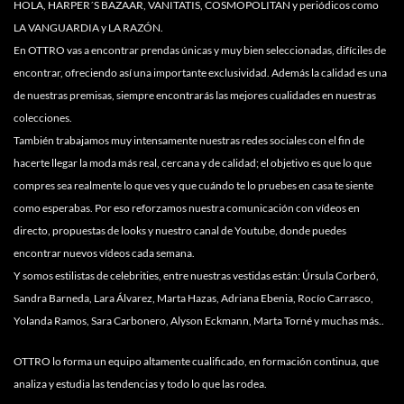
HOLA, HARPER´S BAZAAR, VANITATIS, COSMOPOLITAN y periódicos como
LA VANGUARDIA y LA RAZÓN.
En OTTRO vas a encontrar prendas únicas y muy bien seleccionadas, difíciles de
encontrar, ofreciendo así una importante exclusividad. Además la calidad es una
de nuestras premisas, siempre encontrarás las mejores cualidades en nuestras
colecciones.
También trabajamos muy intensamente nuestras redes sociales con el fin de
hacerte llegar la moda más real, cercana y de calidad; el objetivo es que lo que
compres sea realmente lo que ves y que cuándo te lo pruebes en casa te siente
como esperabas. Por eso reforzamos nuestra comunicación con vídeos en
directo, propuestas de looks y nuestro canal de Youtube, donde puedes
encontrar nuevos vídeos cada semana.
Y somos estilistas de celebrities, entre nuestras vestidas están: Úrsula Corberó,
Sandra Barneda, Lara Álvarez, Marta Hazas, Adriana Ebenia, Rocío Carrasco,
Yolanda Ramos, Sara Carbonero, Alyson Eckmann, Marta Torné y muchas más..
OTTRO lo forma un equipo altamente cualificado, en formación continua, que
analiza y estudia las tendencias y todo lo que las rodea.