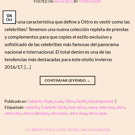
POSTED ON
06/10/2016
BY
OTTRO SHOP
06
Oct
Si hay una característica que define a Ottro es vestir como las
celebrities! Tenemos una nueva colección repleta de prendas
y complementos para que copies el estilo exclusivo y
sofisticado de las celebrities más famosas del panorama
nacional e internacional. El total denim es una de las
tendencias más destacadas para este otoño invierno
2016/17. […]
CONTINUAR LEYENDO
→
Publicado en
Celebrity Style
,
Look
,
Ottro
,
Outfit
,
Uncategorized
|
Etiquetado
celebrity
,
Celebrity Style
,
look ottro
,
nueva coleccion
,
ottro
,
ottro chic
,
ottro collection
,
ottro look
,
ottro shop
,
ottro style
CELEBRITY STYLE
,
LOOK
,
OTTRO
,
UNCATEGORIZED