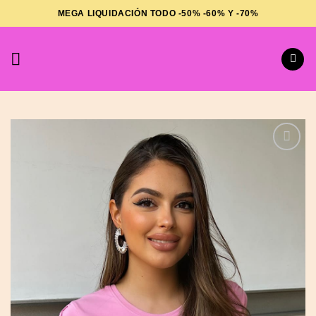
Saltar
MEGA LIQUIDACIÓN TODO -50% -60% Y -70%
al
contenido
Añadir
a la
lista de
deseos