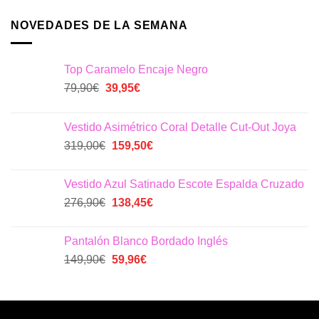
NOVEDADES DE LA SEMANA
Top Caramelo Encaje Negro
El
El
79,90
€
39,95
€
precio
precio
original
actual
Vestido Asimétrico Coral Detalle Cut-Out Joya
era:
es:
El
El
319,00
€
159,50
€
79,90€.
39,95€.
precio
precio
original
actual
Vestido Azul Satinado Escote Espalda Cruzado
era:
es:
El
El
276,90
€
138,45
€
319,00€.
159,50€.
precio
precio
original
actual
Pantalón Blanco Bordado Inglés
era:
es:
El
El
149,90
€
59,96
€
276,90€.
138,45€.
precio
precio
original
actual
era:
es:
149,90€.
59,96€.