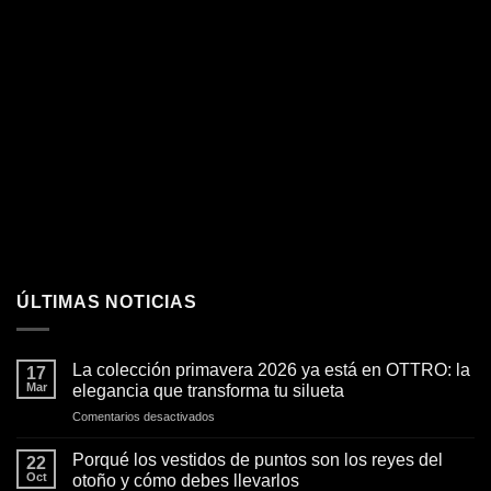
ÚLTIMAS NOTICIAS
La colección primavera 2026 ya está en OTTRO: la
17
Mar
elegancia que transforma tu silueta
en
Comentarios desactivados
La
colección
Porqué los vestidos de puntos son los reyes del
22
primavera
Oct
otoño y cómo debes llevarlos
2026