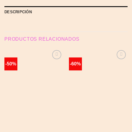
DESCRIPCIÓN
PRODUCTOS RELACIONADOS
-50%
-60%
Añadir
Añadir
a la
a la
lista de
lista de
deseos
deseos