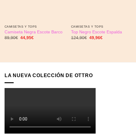
CAMISETAS Y TOPS
CAMISETAS Y TOPS
Camiseta Negra Escote Barco
Top Negro Escote Espalda
El
El
El
El
89,90
€
44,95
€
124,90
€
49,96
€
precio
precio
precio
precio
original
actual
original
actual
era:
es:
era:
es:
89,90€.
44,95€.
124,90€.
49,96€.
LA NUEVA COLECCIÓN DE OTTRO