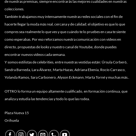
de nuestras premisas, siempre encontrarás las mejores cualidades en nuestras
colecciones.
También trabajamos muy intensamente nuestras redes sociales con el fin de
hacerte llegar la moda más real, cercana y de calidad; el objetivo es que lo que
compres sea realmente lo que ves y que cuándo te lo pruebes en casa te siente
como esperabas. Por eso reforzamos nuestra comunicación con vídeos en
directo, propuestas de looks y nuestro canal de Youtube, donde puedes
encontrar nuevos vídeos cada semana.
Y somos estilistas de celebrities, entre nuestras vestidas están: Úrsula Corberó,
Sandra Barneda, Lara Álvarez, Marta Hazas, Adriana Ebenia, Rocío Carrasco,
Yolanda Ramos, Sara Carbonero, Alyson Eckmann, Marta Torné y muchas más..
OTTRO lo forma un equipo altamente cualificado, en formación continua, que
analiza y estudia las tendencias y todo lo que las rodea.
Plaza Nueva 15
Orihuela