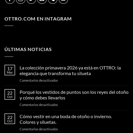
OTTRO.COM EN INTAGRAM
ÚLTIMAS NOTICIAS
La colección primavera 2026 ya está en OTTRO: la
17
Mar
elegancia que transforma tu silueta
en
Comentarios desactivados
La
colección
Porqué los vestidos de puntos son los reyes del otoño
22
primavera
Oct
y cómo debes llevarlos
2026
en
Comentarios desactivados
ya
Porqué
está
los
Cómo vestir en una boda de otoño o invierno.
en
22
vestidos
OTTRO:
Oct
Colores y siluetas.
de
la
en
Comentarios desactivados
puntos
elegancia