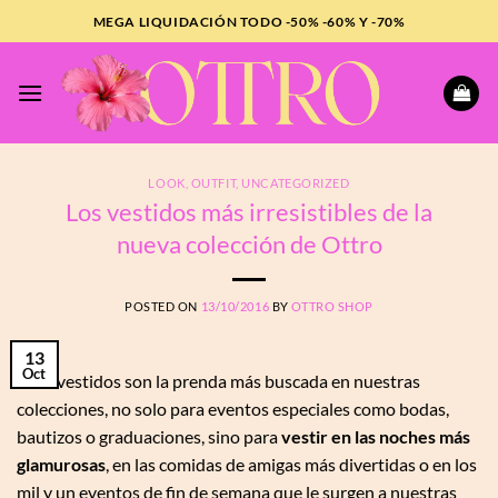
Saltar
MEGA LIQUIDACIÓN TODO -50% -60% Y -70%
al
contenido
LOOK
,
OUTFIT
,
UNCATEGORIZED
Los vestidos más irresistibles de la
nueva colección de Ottro
POSTED ON
13/10/2016
BY
OTTRO SHOP
13
Oct
o
Los vestidos son la prenda más buscada en nuestras
colecciones, no solo para eventos especiales como bodas,
bautizos o graduaciones, sino para
vestir en las noches más
glamurosas
, en las comidas de amigas más divertidas o en los
mil y un eventos de fin de semana que le surgen a nuestras