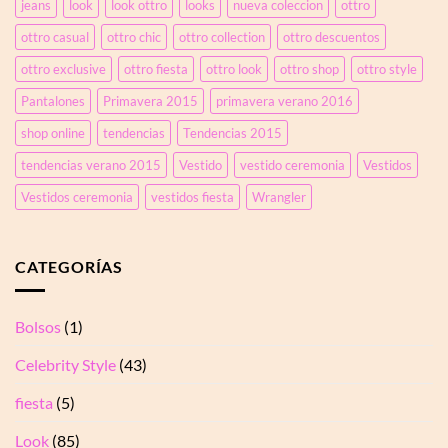
plisada
jeans
look
look ottro
looks
nueva coleccion
ottro
con
ottro casual
ottro chic
ottro collection
ottro descuentos
tul
transparente
ottro exclusive
ottro fiesta
ottro look
ottro shop
ottro style
y
pedrería
Pantalones
Primavera 2015
primavera verano 2016
shop online
tendencias
Tendencias 2015
tendencias verano 2015
Vestido
vestido ceremonia
Vestidos
Vestidos ceremonia
vestidos fiesta
Wrangler
CATEGORÍAS
Bolsos
(1)
Celebrity Style
(43)
fiesta
(5)
Look
(85)