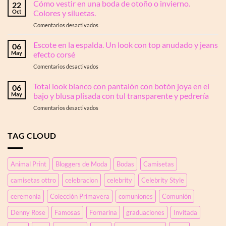
los
Cómo vestir en una boda de otoño o invierno.
en
22
vestidos
OTTRO:
Oct
Colores y siluetas.
de
la
en
Comentarios desactivados
puntos
elegancia
Cómo
son
que
vestir
Escote en la espalda. Un look con top anudado y jeans
los
06
transforma
en
reyes
May
efecto corsé
tu
una
del
silueta
en
Comentarios desactivados
boda
otoño
Escote
de
y
en
Total look blanco con pantalón con botón joya en el
otoño
06
cómo
la
o
May
bajo y blusa plisada con tul transparente y pedrería
debes
espalda.
invierno.
llevarlos
en
Comentarios desactivados
Un
Colores
Total
look
y
look
con
siluetas.
blanco
TAG CLOUD
top
con
anudado
pantalón
y
con
jeans
Animal Print
Bloggers de Moda
Bodas
Camisetas
botón
efecto
joya
corsé
camisetas ottro
celebracion
celebrity
Celebrity Style
en
el
ceremonia
Colección Primavera
comuniones
Comunión
bajo
y
Denny Rose
Famosas
Fornarina
graduaciones
Invitada
blusa