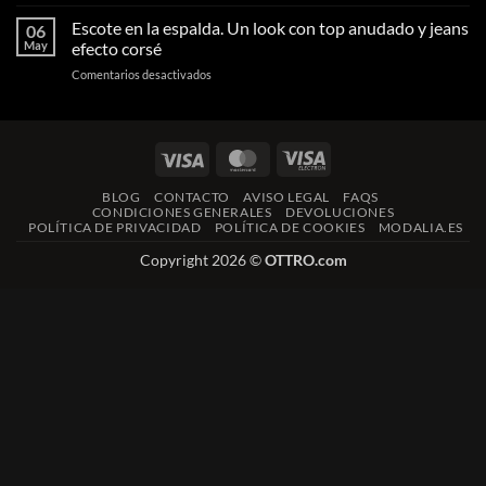
Cómo
son
que
vestir
Escote en la espalda. Un look con top anudado y jeans
los
06
transforma
en
reyes
May
efecto corsé
tu
una
del
silueta
en
Comentarios desactivados
boda
otoño
Escote
de
y
en
otoño
cómo
la
o
debes
espalda.
invierno.
llevarlos
Visa
MasterCard
Visa
Un
Colores
Electron
look
y
BLOG
CONTACTO
AVISO LEGAL
FAQS
con
siluetas.
CONDICIONES GENERALES
DEVOLUCIONES
top
POLÍTICA DE PRIVACIDAD
POLÍTICA DE COOKIES
MODALIA.ES
anudado
y
Copyright 2026 ©
OTTRO.com
jeans
efecto
corsé