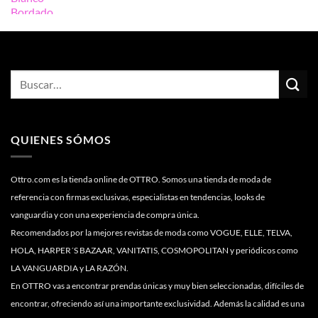
precio
precio
original
actual
era:
es:
149,90€.
59,96€.
QUIENES SÓMOS
Ottro.com es la tienda online de OTTRO. Somos una tienda de moda de
referencia con firmas exclusivas, especialistas en tendencias, looks de
vanguardia y con una experiencia de compra única.
Recomendados por la mejores revistas de moda como VOGUE, ELLE, TELVA,
HOLA, HARPER´S BAZAAR, VANITATIS, COSMOPOLITAN y periódicos como
LA VANGUARDIA y LA RAZÓN.
En OTTRO vas a encontrar prendas únicas y muy bien seleccionadas, difíciles de
encontrar, ofreciendo así una importante exclusividad. Además la calidad es una