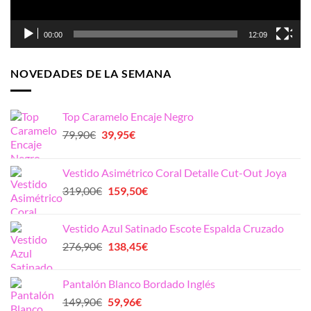
00:00
12:09
NOVEDADES DE LA SEMANA
Top Caramelo Encaje Negro
El
El
79,90
€
39,95
€
precio
precio
original
actual
Vestido Asimétrico Coral Detalle Cut-Out Joya
era:
es:
El
El
319,00
€
159,50
€
79,90€.
39,95€.
precio
precio
original
actual
Vestido Azul Satinado Escote Espalda Cruzado
era:
es:
El
El
276,90
€
138,45
€
319,00€.
159,50€.
precio
precio
original
actual
Pantalón Blanco Bordado Inglés
era:
es:
El
El
149,90
€
59,96
€
276,90€.
138,45€.