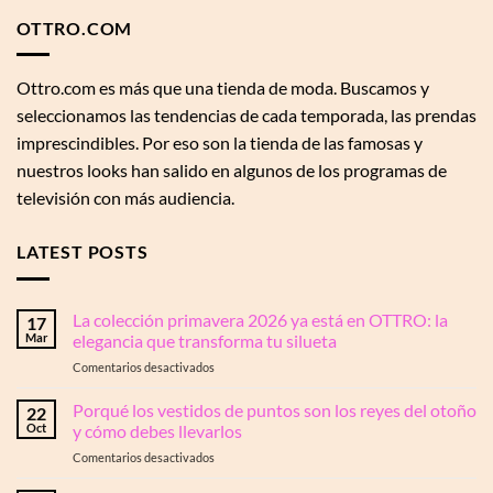
OTTRO.COM
Ottro.com es más que una tienda de moda. Buscamos y
seleccionamos las tendencias de cada temporada, las prendas
imprescindibles. Por eso son la tienda de las famosas y
nuestros looks han salido en algunos de los programas de
televisión con más audiencia.
LATEST POSTS
La colección primavera 2026 ya está en OTTRO: la
17
Mar
elegancia que transforma tu silueta
en
Comentarios desactivados
La
colección
Porqué los vestidos de puntos son los reyes del otoño
22
primavera
Oct
y cómo debes llevarlos
2026
en
Comentarios desactivados
ya
Porqué
está