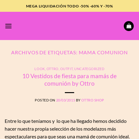
Saltar
MEGA LIQUIDACIÓN TODO -50% -60% Y -70%
al
contenido
ARCHIVOS DE ETIQUETAS:
MAMA COMUNION
LOOK
,
OTTRO
,
OUTFIT
,
UNCATEGORIZED
10 Vestidos de fiesta para mamás de
comunión by Ottro
POSTED ON
20/03/2015
BY
OTTRO SHOP
Entre lo que teníamos y lo que ha llegado hemos decidido
hacer nuestra propia selección de los modelazos más
espectaculares para que seas una mamá de comunión ideal.