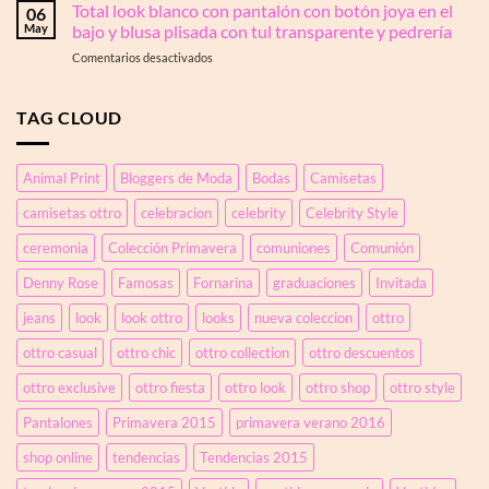
en
Total look blanco con pantalón con botón joya en el
otoño
06
cómo
la
o
May
bajo y blusa plisada con tul transparente y pedrería
debes
espalda.
invierno.
llevarlos
en
Comentarios desactivados
Un
Colores
Total
look
y
look
con
siluetas.
blanco
TAG CLOUD
top
con
anudado
pantalón
y
con
jeans
Animal Print
Bloggers de Moda
Bodas
Camisetas
botón
efecto
joya
corsé
camisetas ottro
celebracion
celebrity
Celebrity Style
en
el
ceremonia
Colección Primavera
comuniones
Comunión
bajo
y
Denny Rose
Famosas
Fornarina
graduaciones
Invitada
blusa
plisada
jeans
look
look ottro
looks
nueva coleccion
ottro
con
ottro casual
ottro chic
ottro collection
ottro descuentos
tul
transparente
ottro exclusive
ottro fiesta
ottro look
ottro shop
ottro style
y
pedrería
Pantalones
Primavera 2015
primavera verano 2016
shop online
tendencias
Tendencias 2015