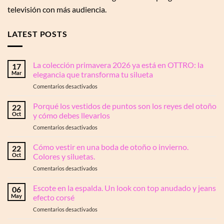
televisión con más audiencia.
LATEST POSTS
La colección primavera 2026 ya está en OTTRO: la
17
Mar
elegancia que transforma tu silueta
en
Comentarios desactivados
La
colección
Porqué los vestidos de puntos son los reyes del otoño
22
primavera
Oct
y cómo debes llevarlos
2026
en
Comentarios desactivados
ya
Porqué
está
los
Cómo vestir en una boda de otoño o invierno.
en
22
vestidos
OTTRO:
Oct
Colores y siluetas.
de
la
en
Comentarios desactivados
puntos
elegancia
Cómo
son
que
vestir
Escote en la espalda. Un look con top anudado y jeans
los
06
transforma
en
reyes
May
efecto corsé
tu
una
del
silueta
en
Comentarios desactivados
boda
otoño
Escote
de
y