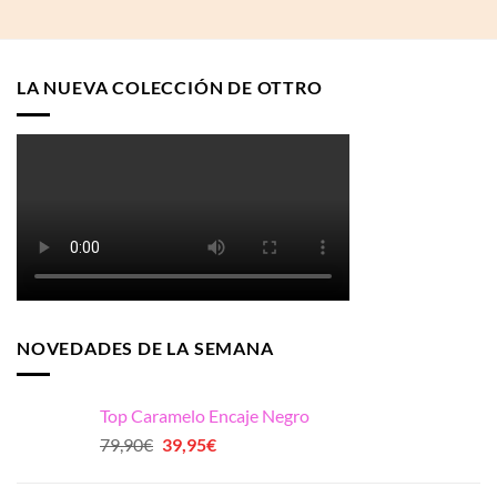
LA NUEVA COLECCIÓN DE OTTRO
NOVEDADES DE LA SEMANA
Top Caramelo Encaje Negro
El
El
79,90
€
39,95
€
precio
precio
original
actual