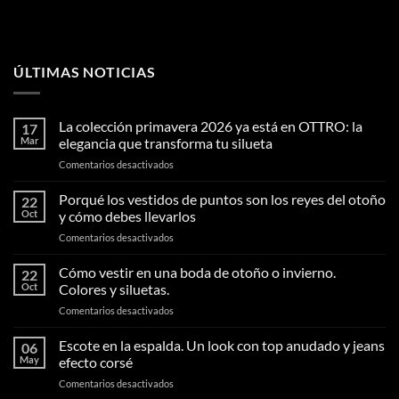
ÚLTIMAS NOTICIAS
La colección primavera 2026 ya está en OTTRO: la
17
Mar
elegancia que transforma tu silueta
en
Comentarios desactivados
La
colección
Porqué los vestidos de puntos son los reyes del otoño
22
primavera
Oct
y cómo debes llevarlos
2026
en
Comentarios desactivados
ya
Porqué
está
los
Cómo vestir en una boda de otoño o invierno.
en
22
vestidos
OTTRO:
Oct
Colores y siluetas.
de
la
en
Comentarios desactivados
puntos
elegancia
Cómo
son
que
vestir
Escote en la espalda. Un look con top anudado y jeans
los
06
transforma
en
reyes
May
efecto corsé
tu
una
del
silueta
en
Comentarios desactivados
boda
otoño
Escote