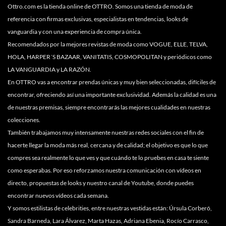
Ottro.com es la tienda online de OTTRO. Somos una tienda de moda de
referencia con firmas exclusivas, especialistas en tendencias, looks de
vanguardia y con una experiencia de compra única.
Recomendados por la mejores revistas de moda como VOGUE, ELLE, TELVA,
HOLA, HARPER´S BAZAAR, VANITATIS, COSMOPOLITAN y periódicos como
LA VANGUARDIA y LA RAZÓN.
En OTTRO vas a encontrar prendas únicas y muy bien seleccionadas, difíciles de
encontrar, ofreciendo así una importante exclusividad. Además la calidad es una
de nuestras premisas, siempre encontrarás las mejores cualidades en nuestras
colecciones.
También trabajamos muy intensamente nuestras redes sociales con el fin de
hacerte llegar la moda más real, cercana y de calidad; el objetivo es que lo que
compres sea realmente lo que ves y que cuándo te lo pruebes en casa te siente
como esperabas. Por eso reforzamos nuestra comunicación con vídeos en
directo, propuestas de looks y nuestro canal de Youtube, donde puedes
encontrar nuevos vídeos cada semana.
Y somos estilistas de celebrities, entre nuestras vestidas están: Úrsula Corberó,
Sandra Barneda, Lara Álvarez, Marta Hazas, Adriana Ebenia, Rocío Carrasco,