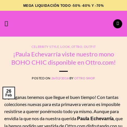
Saltar
MEGA LIQUIDACIÓN TODO -50% -60% Y -70%
al
contenido
CELEBRITY STYLE
,
LOOK
,
OTTRO
,
OUTFIT
¡Paula Echevarría viste nuestro mono
BOHO CHIC disponible en Ottro.com!
POSTED ON
26/02/2016
BY
OTTRO SHOP
26
Feb
¡Qué ganas tenemos que llegue el buen tiempo! Con tantas
colecciones nuevas para esta primavera verano es imposible
resistirse a querer ponérnoslo todo ya mismo. Aunque para
envidia la que nos da nuestra querida
, que
Paula Echevarría
la hemos podido ver vestida de Ottro.com disfrutando con su