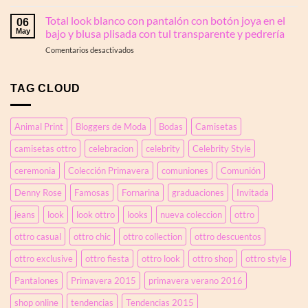
Escote
de
y
en
Total look blanco con pantalón con botón joya en el
otoño
cómo
06
la
o
May
bajo y blusa plisada con tul transparente y pedrería
debes
espalda.
invierno.
llevarlos
en
Comentarios desactivados
Un
Colores
Total
look
y
look
con
siluetas.
blanco
top
TAG CLOUD
con
anudado
pantalón
y
con
jeans
Animal Print
Bloggers de Moda
Bodas
Camisetas
botón
efecto
joya
corsé
camisetas ottro
celebracion
celebrity
Celebrity Style
en
el
ceremonia
Colección Primavera
comuniones
Comunión
bajo
y
Denny Rose
Famosas
Fornarina
graduaciones
Invitada
blusa
plisada
jeans
look
look ottro
looks
nueva coleccion
ottro
con
ottro casual
ottro chic
ottro collection
ottro descuentos
tul
transparente
ottro exclusive
ottro fiesta
ottro look
ottro shop
ottro style
y
pedrería
Pantalones
Primavera 2015
primavera verano 2016
shop online
tendencias
Tendencias 2015