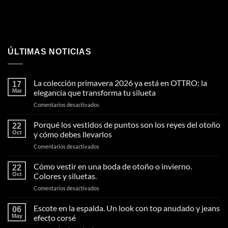
ÚLTIMAS NOTICIAS
La colección primavera 2026 ya está en OTTRO: la
17
Mar
elegancia que transforma tu silueta
en
Comentarios desactivados
La
colección
Porqué los vestidos de puntos son los reyes del otoño
22
primavera
Oct
y cómo debes llevarlos
2026
en
Comentarios desactivados
ya
Porqué
está
los
Cómo vestir en una boda de otoño o invierno.
en
22
vestidos
OTTRO:
Oct
Colores y siluetas.
de
la
en
Comentarios desactivados
puntos
elegancia
Cómo
son
que
vestir
Escote en la espalda. Un look con top anudado y jeans
los
transforma
06
en
reyes
May
efecto corsé
tu
una
del
silueta