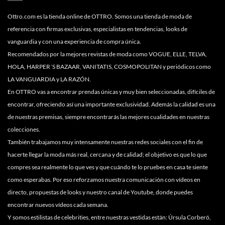
Ottro.com es la tienda online de OTTRO. Somos una tienda de moda de
referencia con firmas exclusivas, especialistas en tendencias, looks de
vanguardia y con una experiencia de compra única.
Recomendados por la mejores revistas de moda como VOGUE, ELLE, TELVA,
HOLA, HARPER´S BAZAAR, VANITATIS, COSMOPOLITAN y periódicos como
LA VANGUARDIA y LA RAZÓN.
En OTTRO vas a encontrar prendas únicas y muy bien seleccionadas, difíciles de
encontrar, ofreciendo así una importante exclusividad. Además la calidad es una
de nuestras premisas, siempre encontrarás las mejores cualidades en nuestras
colecciones.
También trabajamos muy intensamente nuestras redes sociales con el fin de
hacerte llegar la moda más real, cercana y de calidad; el objetivo es que lo que
compres sea realmente lo que ves y que cuándo te lo pruebes en casa te siente
como esperabas. Por eso reforzamos nuestra comunicación con vídeos en
directo, propuestas de looks y nuestro canal de Youtube, donde puedes
encontrar nuevos vídeos cada semana.
Y somos estilistas de celebrities, entre nuestras vestidas están: Úrsula Corberó,