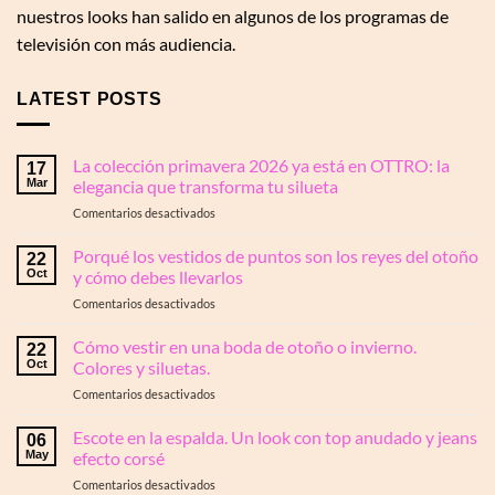
nuestros looks han salido en algunos de los programas de
televisión con más audiencia.
LATEST POSTS
La colección primavera 2026 ya está en OTTRO: la
17
Mar
elegancia que transforma tu silueta
en
Comentarios desactivados
La
colección
Porqué los vestidos de puntos son los reyes del otoño
22
primavera
Oct
y cómo debes llevarlos
2026
en
Comentarios desactivados
ya
Porqué
está
los
Cómo vestir en una boda de otoño o invierno.
en
22
vestidos
OTTRO:
Oct
Colores y siluetas.
de
la
en
Comentarios desactivados
puntos
elegancia
Cómo
son
que
vestir
Escote en la espalda. Un look con top anudado y jeans
los
transforma
06
en
reyes
May
efecto corsé
tu
una
del
silueta
en
Comentarios desactivados
boda
otoño