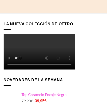
LA NUEVA COLECCIÓN DE OTTRO
NOVEDADES DE LA SEMANA
Top Caramelo Encaje Negro
El
El
79,90
€
39,95
€
precio
precio