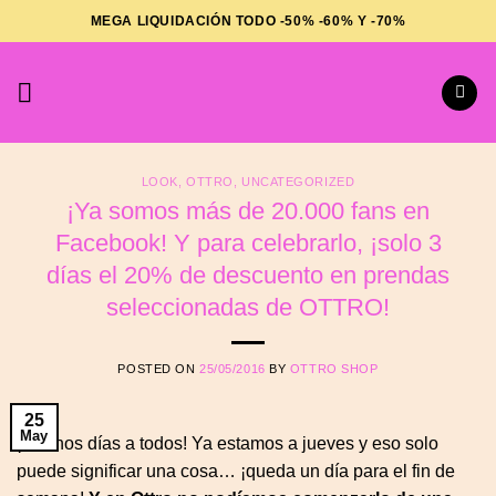
Saltar
MEGA LIQUIDACIÓN TODO -50% -60% Y -70%
al
contenido
LOOK
,
OTTRO
,
UNCATEGORIZED
¡Ya somos más de 20.000 fans en
Facebook! Y para celebrarlo, ¡solo 3
días el 20% de descuento en prendas
seleccionadas de OTTRO!
POSTED ON
25/05/2016
BY
OTTRO SHOP
25
May
¡Buenos días a todos! Ya estamos a jueves y eso solo
puede significar una cosa… ¡queda un día para el fin de