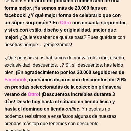
semana!
Y en Ottro no podíamos comenzarlo de una
forma mejor. ¡Ya somos más de 20.000 fans en
facebook! ¿Y qué mejor forma de celebrarlo que con
un súper sorpresón? En
Ottro
nos encanta sorprender,
y si es con estilo, diseño y originalidad, ¡mejor que
mejor! ¿
Quieres saber de qué se trata? Pues quédate con
nosotras porque… ¡empezamos!
¿Qué pensáis si os hablamos de nueva colección, diseño,
exclusividad, descuentos…? Sí, sí, descuentos, has leído
bien.
¡En agradecimiento por los 20.000 seguidores de
Facebook
, queríamos dejaros con descuentos del 20%
en prendas seleccionadas de la colección primavera
verano de
Ottro
! ¡Descuentos increíbles durante 3
días! Desde hoy hasta el sábado en tienda física y
hasta el domingo en tienda
online
.
Y nosotras no
podemos resistirnos a enseñaros algunas de nuestras
prendas más top que tenemos con descuento
esperándote.