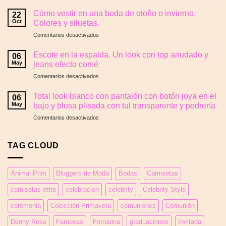
Porqué
está
los
en
Cómo vestir en una boda de otoño o invierno.
22
vestidos
OTTRO:
Oct
Colores y siluetas.
de
la
en
Comentarios desactivados
puntos
elegancia
Cómo
son
que
vestir
los
Escote en la espalda. Un look con top anudado y
transforma
06
en
reyes
May
jeans efecto corsé
tu
una
del
silueta
en
Comentarios desactivados
boda
otoño
Escote
de
y
en
otoño
Total look blanco con pantalón con botón joya en el
cómo
06
la
o
May
bajo y blusa plisada con tul transparente y pedrería
debes
espalda.
invierno.
llevarlos
en
Comentarios desactivados
Un
Colores
Total
look
y
look
con
siluetas.
blanco
TAG CLOUD
top
con
anudado
pantalón
y
con
jeans
Animal Print
Bloggers de Moda
Bodas
Camisetas
botón
efecto
joya
corsé
camisetas ottro
celebracion
celebrity
Celebrity Style
en
el
ceremonia
Colección Primavera
comuniones
Comunión
bajo
y
Denny Rose
Famosas
Fornarina
graduaciones
Invitada