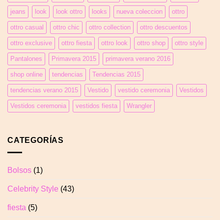
blusa
plisada
jeans
look
look ottro
looks
nueva coleccion
ottro
con
ottro casual
ottro chic
ottro collection
ottro descuentos
tul
transparente
ottro exclusive
ottro fiesta
ottro look
ottro shop
ottro style
y
pedrería
Pantalones
Primavera 2015
primavera verano 2016
shop online
tendencias
Tendencias 2015
tendencias verano 2015
Vestido
vestido ceremonia
Vestidos
Vestidos ceremonia
vestidos fiesta
Wrangler
CATEGORÍAS
Bolsos
(1)
Celebrity Style
(43)
fiesta
(5)